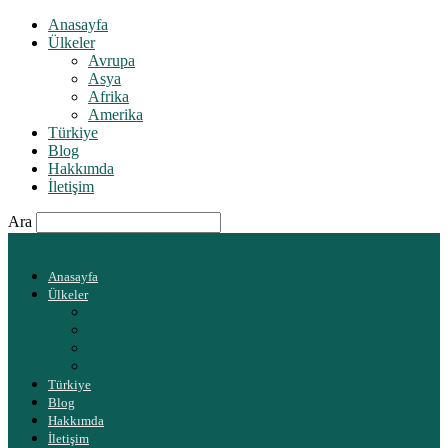
Anasayfa
Ülkeler
Avrupa
Asya
Afrika
Amerika
Türkiye
Blog
Hakkımda
İletişim
Ara
Çelebi Alper Gezi Rehberi | celebialper.com
Anasayfa
Ülkeler
Avrupa
Asya
Afrika
Amerika
Türkiye
Blog
Hakkımda
İletişim