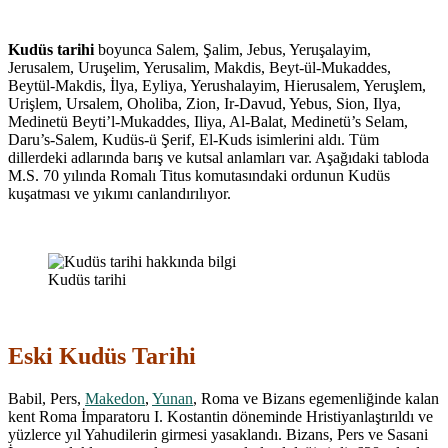
Kudüs tarihi
boyunca Salem, Şalim, Jebus, Yeruşalayim,
Jerusalem, Uruşelim, Yerusalim, Makdis, Beyt-ül-Mukaddes,
Beytül-Makdis, İlya, Eyliya, Yerushalayim, Hierusalem, Yeruşlem,
Urişlem, Ursalem, Oholiba, Zion, Ir-Davud, Yebus, Sion, Ilya,
Medinetü Beyti’l-Mukaddes, Iliya, Al-Balat, Medinetü’s Selam,
Daru’s-Salem, Kudüs-ü Şerif, El-Kuds isimlerini aldı. Tüm
dillerdeki adlarında barış ve kutsal anlamları var. Aşağıdaki tabloda
M.S. 70 yılında Romalı Titus komutasındaki ordunun Kudüs
kuşatması ve yıkımı canlandırılıyor.
Kudüs tarihi
Eski Kudüs Tarihi
Babil, Pers,
Makedon
,
Yunan
, Roma ve Bizans egemenliğinde kalan
kent Roma İmparatoru I. Kostantin döneminde Hristiyanlaştırıldı ve
yüzlerce yıl Yahudilerin girmesi yasaklandı. Bizans, Pers ve Sasani