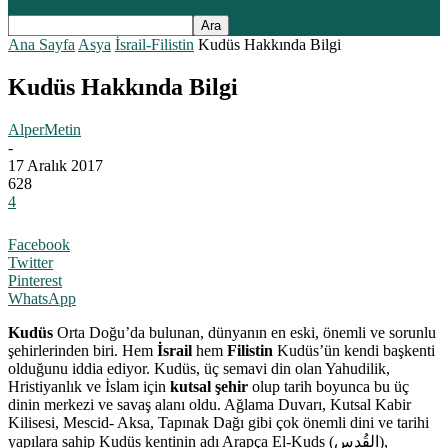
Ana Sayfa
Asya
İsrail-Filistin
Kudüs Hakkında Bilgi
Kudüs Hakkında Bilgi
AlperMetin
-
17 Aralık 2017
628
4
Facebook
Twitter
Pinterest
WhatsApp
Kudüs
Orta Doğu’da bulunan, dünyanın en eski, önemli ve sorunlu
şehirlerinden biri. Hem
İsrail
hem
Filistin
Kudüs’ün kendi başkenti
olduğunu iddia ediyor. Kudüs, üç semavi din olan Yahudilik,
Hristiyanlık ve İslam için
kutsal şehir
olup tarih boyunca bu üç
dinin merkezi ve savaş alanı oldu. Ağlama Duvarı, Kutsal Kabir
Kilisesi, Mescid- Aksa, Tapınak Dağı gibi çok önemli dini ve tarihi
yapılara sahip Kudüs kentinin adı Arapça El-Kuds (القُدس),