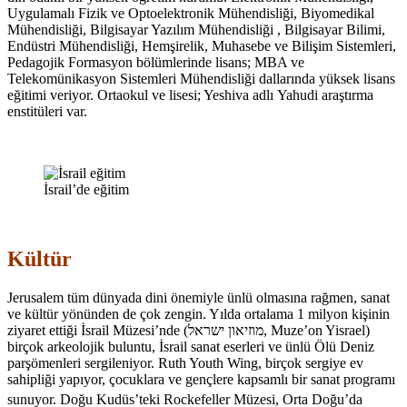
Uygulamalı Fizik ve Optoelektronik Mühendisliği, Biyomedikal
Mühendisliği, Bilgisayar Yazılım Mühendisliği , Bilgisayar Bilimi,
Endüstri Mühendisliği, Hemşirelik, Muhasebe ve Bilişim Sistemleri,
Pedagojik Formasyon bölümlerinde lisans; MBA ve
Telekomünikasyon Sistemleri Mühendisliği dallarında yüksek lisans
eğitimi veriyor. Ortaokul ve lisesi; Yeshiva adlı Yahudi araştırma
enstitüleri var.
İsrail’de eğitim
Kültür
Jerusalem tüm dünyada dini önemiyle ünlü olmasına rağmen, sanat
ve kültür yönünden de çok zengin. Yılda ortalama 1 milyon kişinin
ziyaret ettiği İsrail Müzesi’nde (
מוזיאון ישראל
‎, Muze’on Yisrael)
birçok arkeolojik buluntu, İsrail sanat eserleri ve ünlü Ölü Deniz
parşömenleri sergileniyor. Ruth Youth Wing, birçok sergiye ev
sahipliği yapıyor, çocuklara ve gençlere kapsamlı bir sanat programı
sunuyor.
Doğu Kudüs’teki Rockefeller Müzesi, Orta Doğu’da