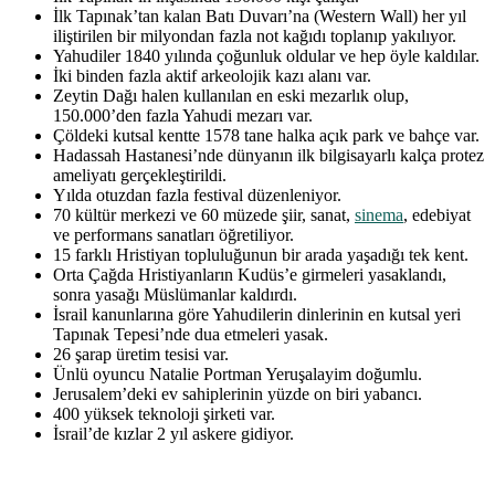
İlk Tapınak’tan kalan Batı Duvarı’na (Western Wall) her yıl
iliştirilen bir milyondan fazla not kağıdı toplanıp yakılıyor.
Yahudiler 1840 yılında çoğunluk oldular ve hep öyle kaldılar.
İki binden fazla aktif arkeolojik kazı alanı var.
Zeytin Dağı halen kullanılan en eski mezarlık olup,
150.000’den fazla Yahudi mezarı var.
Çöldeki kutsal kentte 1578 tane halka açık park ve bahçe var.
Hadassah Hastanesi’nde dünyanın ilk bilgisayarlı kalça protez
ameliyatı gerçekleştirildi.
Yılda otuzdan fazla festival düzenleniyor.
70 kültür merkezi ve 60 müzede şiir, sanat,
sinema
, edebiyat
ve performans sanatları öğretiliyor.
15 farklı Hristiyan topluluğunun bir arada yaşadığı tek kent.
Orta Çağda Hristiyanların Kudüs’e girmeleri yasaklandı,
sonra yasağı Müslümanlar kaldırdı.
İsrail kanunlarına göre Yahudilerin dinlerinin en kutsal yeri
Tapınak Tepesi’nde dua etmeleri yasak.
26 şarap üretim tesisi var.
Ünlü oyuncu Natalie Portman Yeruşalayim doğumlu.
Jerusalem’deki ev sahiplerinin yüzde on biri yabancı.
400 yüksek teknoloji şirketi var.
İsrail’de kızlar 2 yıl askere gidiyor.