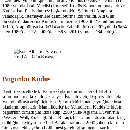
üzerindeki yönetim gücünü artırdı ve Kudüs belediyesine dâhil etti.
1980 yılında İsrail Meclisi (Knesset) Kudüs Kanununu onayladı ve
Kudüs, İsrail’in bölünmez başkenti oldu. Şehirdeki Araplara
vatandaşlık, istemeyenlere daimi oturma izni verildi. Altı Gün
Savaşları’ndan sonra Kudüs’ün nüfusu %196 arttı. Yahudi nüfusu
%155, Arap nüfusu ise %314 arttı. Yahudi nüfusu 1967 yılında %74
iken 1980’de %72, 2000’de %68 ve 2010 yılında %64’e düştü.
İsrail Altı Gün Savaşı
Bugünkü Kudüs
Kentin ve özellikle kutsal mekânların durumu, İsrail-Filistin
sorununun merkezinde yer alıyor. İsrail devleti, Doğu Kudüs’teki
Yahudi nüfusu arttığı için Eski Şehrin Müslüman çeyreğinde inşa
planlarını onayladı. İslami liderler ise Yahudilerin Kudüs’le hiçbir
bağlarının olmadığını iddia edip, 2500 yıllık Ağlama Duvarı’nın
(Western Wall, Kotel, Ḥa’iṭ al-Buraq), bir caminin duvarı olarak inşa
edildiğini söylüyorlar. Ehud Barak tarafından 2000 yılında kurulan
bir uzman ekip, şehrin bölünmesi gerektiği sonucuna vardı.