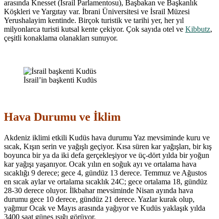
arasında Knesset (İsrail Parlamentosu), Başbakan ve Başkanlık
Köşkleri ve Yargıtay var. İbrani Üniversitesi ve İsrail Müzesi
Yerushalayim kentinde. Birçok turistik ve tarihi yer, her yıl
milyonlarca turisti kutsal kente çekiyor. Çok sayıda otel ve
Kibbutz
,
çeşitli konaklama olanakları sunuyor.
İsrail’in başkenti Kudüs
Hava Durumu ve İklim
Akdeniz iklimi etkili Kudüs hava durumu Yaz mevsiminde kuru ve
sıcak, Kışın serin ve yağışlı geçiyor. Kısa süren kar yağışları, bir kış
boyunca bir ya da iki defa gerçekleşiyor ve üç-dört yılda bir yoğun
kar yağışı yaşanıyor. Ocak yılın en soğuk ayı ve ortalama hava
sıcaklığı 9 derece; gece 4, gündüz 13 derece. Temmuz ve Ağustos
en sıcak aylar ve ortalama sıcaklık 24C; gece ortalama 18, gündüz
28-30 derece oluyor. İlkbahar mevsiminde Nisan ayında hava
durumu gece 10 derece, gündüz 21 derece. Yazlar kurak olup,
yağmur Ocak ve Mayıs arasında yağıyor ve Kudüs yaklaşık yılda
3400 saat güneş ışığı görüyor.