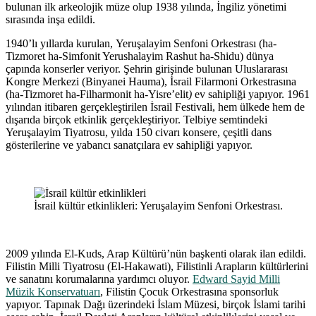
bulunan ilk arkeolojik müze olup 1938 yılında, İngiliz yönetimi
sırasında inşa edildi.
1940’lı yıllarda kurulan, Yeruşalayim Senfoni Orkestrası (ha-
Tizmoret ha-Simfonit Yerushalayim Rashut ha-Shidu) dünya
çapında konserler veriyor. Şehrin girişinde bulunan Uluslararası
Kongre Merkezi (Binyanei Hauma), İsrail Filarmoni Orkestrasına
(ha-Tizmoret ha-Filharmonit ha-Yisre’elit
)
ev sahipliği yapıyor. 1961
yılından itibaren gerçekleştirilen İsrail Festivali, hem ülkede hem de
dışarıda birçok etkinlik gerçekleştiriyor. Telbiye semtindeki
Yeruşalayim Tiyatrosu, yılda 150 civarı konsere, çeşitli dans
gösterilerine ve yabancı sanatçılara ev sahipliği yapıyor.
İsrail kültür etkinlikleri: Yeruşalayim Senfoni Orkestrası.
2009 yılında El-Kuds, Arap Kültürü’nün başkenti olarak ilan edildi.
Filistin Milli Tiyatrosu (El-Hakawati), Filistinli Arapların kültürlerini
ve sanatını korumalarına yardımcı oluyor.
Edward Sayid Milli
Müzik Konservatuarı
, Filistin Çocuk Orkestrasına sponsorluk
yapıyor. Tapınak Dağı üzerindeki İslam Müzesi, birçok İslami tarihi