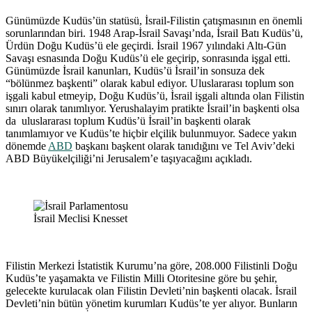
Günümüzde Kudüs’ün statüsü, İsrail-Filistin çatışmasının en önemli
sorunlarından biri. 1948 Arap-İsrail Savaşı’nda, İsrail Batı Kudüs’ü,
Ürdün Doğu Kudüs’ü ele geçirdi. İsrail 1967 yılındaki Altı-Gün
Savaşı esnasında Doğu Kudüs’ü ele geçirip, sonrasında işgal etti.
Günümüzde İsrail kanunları, Kudüs’ü İsrail’in sonsuza dek
“bölünmez başkenti” olarak kabul ediyor. Uluslararası toplum son
işgali kabul etmeyip, Doğu Kudüs’ü, İsrail işgali altında olan Filistin
sınırı olarak tanımlıyor. Yerushalayim pratikte İsrail’in başkenti olsa
da uluslararası toplum Kudüs’ü İsrail’in başkenti olarak
tanımlamıyor ve Kudüs’te hiçbir elçilik bulunmuyor. Sadece yakın
dönemde
ABD
başkanı başkent olarak tanıdığını ve Tel Aviv’deki
ABD Büyükelçiliği’ni Jerusalem’e taşıyacağını açıkladı.
İsrail Meclisi Knesset
Filistin Merkezi İstatistik Kurumu’na göre, 208.000 Filistinli Doğu
Kudüs’te yaşamakta ve Filistin Milli Otoritesine göre bu şehir,
gelecekte kurulacak olan Filistin Devleti’nin başkenti olacak. İsrail
Devleti’nin bütün yönetim kurumları Kudüs’te yer alıyor. Bunların