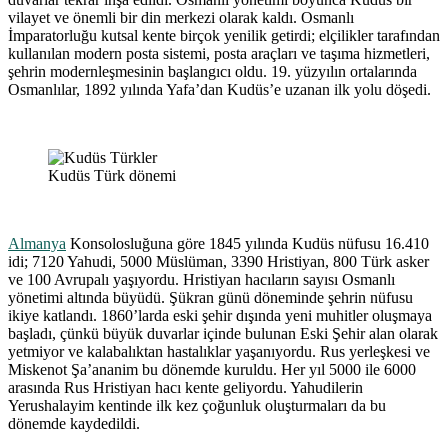
vilayet ve önemli bir din merkezi olarak kaldı. Osmanlı
İmparatorluğu kutsal kente birçok yenilik getirdi; elçilikler tarafından
kullanılan modern posta sistemi, posta araçları ve taşıma hizmetleri,
şehrin modernleşmesinin başlangıcı oldu. 19. yüzyılın ortalarında
Osmanlılar, 1892 yılında Yafa’dan Kudüs’e uzanan ilk yolu döşedi.
Kudüs Türk dönemi
Almanya
Konsolosluğuna göre 1845 yılında Kudüs nüfusu 16.410
idi; 7120 Yahudi, 5000 Müslüman, 3390 Hristiyan, 800 Türk asker
ve 100 Avrupalı yaşıyordu. Hristiyan hacıların sayısı Osmanlı
yönetimi altında büyüdü. Şükran günü döneminde şehrin nüfusu
ikiye katlandı. 1860’larda eski şehir dışında yeni muhitler oluşmaya
başladı, çünkü büyük duvarlar içinde bulunan Eski Şehir alan olarak
yetmiyor ve kalabalıktan hastalıklar yaşanıyordu. Rus yerleşkesi ve
Miskenot Şa’ananim bu dönemde kuruldu. Her yıl 5000 ile 6000
arasında Rus Hristiyan hacı kente geliyordu. Yahudilerin
Yerushalayim kentinde ilk kez çoğunluk oluşturmaları da bu
dönemde kaydedildi.