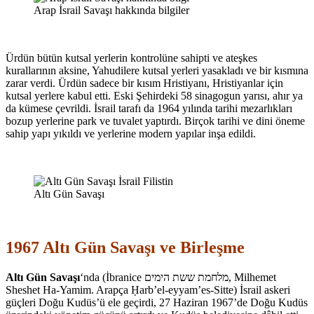
Arap İsrail Savaşı hakkında bilgiler
Ürdün bütün kutsal yerlerin kontrolüne sahipti ve ateşkes
kurallarının aksine, Yahudilere kutsal yerleri yasakladı ve bir kısmına
zarar verdi. Ürdün sadece bir kısım Hristiyanı, Hristiyanlar için
kutsal yerlere kabul etti. Eski Şehirdeki 58 sinagogun yarısı, ahır ya
da kümese çevrildi. İsrail tarafı da 1964 yılında tarihi mezarlıkları
bozup yerlerine park ve tuvalet yaptırdı. Birçok tarihi ve dini öneme
sahip yapı yıkıldı ve yerlerine modern yapılar inşa edildi.
Altı Gün Savaşı
1967 Altı Gün Savaşı ve
Birleşme
Altı Gün Savaşı
‘nda (İbranice מלחמת ששת הימים, Milhemet
Sheshet Ha‑Yamim. Arapça Ḥarb’el‑eyyam’es‑Sitte) İsrail askeri
güçleri Doğu Kudüs’ü ele geçirdi, 27 Haziran 1967’de Doğu Kudüs