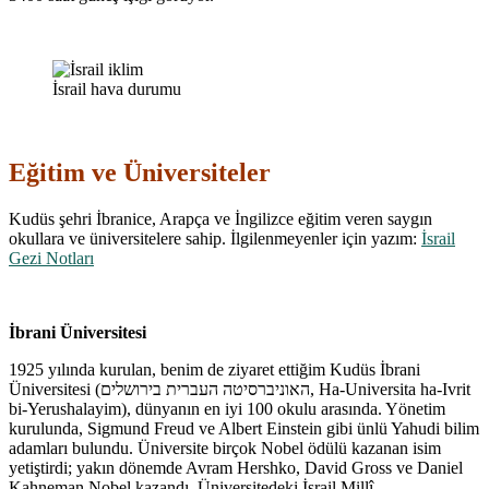
İsrail hava durumu
Eğitim ve Üniversiteler
Kudüs şehri İbranice, Arapça ve İngilizce eğitim veren saygın
okullara ve üniversitelere sahip. İlgilenmeyenler için yazım:
İsrail
Gezi Notları
İbrani Üniversitesi
1925 yılında kurulan, benim de ziyaret ettiğim Kudüs İbrani
Üniversitesi (
האוניברסיטה העברית בירושלים
‎, Ha-Universita ha-Ivrit
bi-Yerushalayim), dünyanın en iyi 100 okulu arasında. Yönetim
kurulunda, Sigmund Freud ve Albert Einstein gibi ünlü Yahudi bilim
adamları bulundu. Üniversite birçok Nobel ödülü kazanan isim
yetiştirdi; yakın dönemde Avram Hershko, David Gross ve Daniel
Kahneman Nobel kazandı. Üniversitedeki İsrail Millî