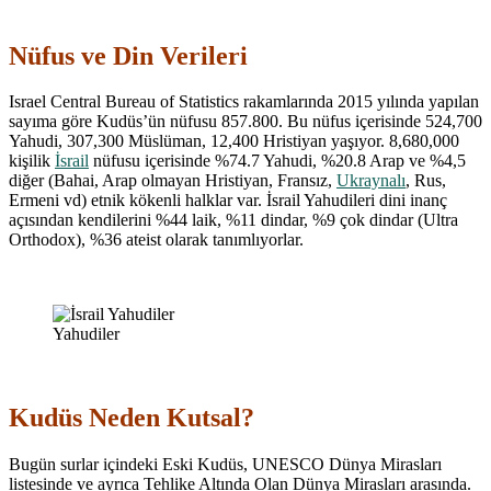
Nüfus ve Din Verileri
Israel Central Bureau of Statistics rakamlarında 2015 yılında yapılan
sayıma göre Kudüs’ün nüfusu 857.800. Bu nüfus içerisinde 524,700
Yahudi, 307,300 Müslüman, 12,400 Hristiyan yaşıyor. 8,680,000
kişilik
İsrail
nüfusu içerisinde %74.7 Yahudi, %20.8 Arap ve %4,5
diğer (Bahai, Arap olmayan Hristiyan, Fransız,
Ukraynalı
, Rus,
Ermeni vd) etnik kökenli halklar var. İsrail Yahudileri dini inanç
açısından kendilerini %44 laik, %11 dindar, %9 çok dindar (Ultra
Orthodox), %36 ateist olarak tanımlıyorlar.
Yahudiler
Kudüs Neden Kutsal?
Bugün surlar içindeki Eski Kudüs, UNESCO Dünya Mirasları
listesinde ve ayrıca Tehlike Altında Olan Dünya Mirasları arasında.