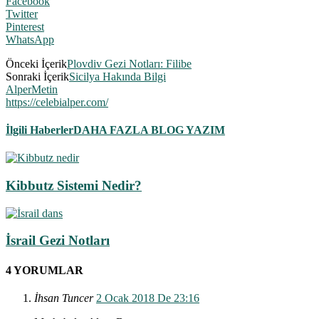
Facebook
Twitter
Pinterest
WhatsApp
Önceki İçerik
Plovdiv Gezi Notları: Filibe
Sonraki İçerik
Sicilya Hakında Bilgi
AlperMetin
https://celebialper.com/
İlgili Haberler
DAHA FAZLA BLOG YAZIM
Kibbutz Sistemi Nedir?
İsrail Gezi Notları
4 YORUMLAR
İhsan Tuncer
2 Ocak 2018 De 23:16