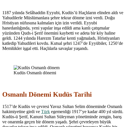
1187 yılında Selâhaddin Eyyubi, Kudüs’ü Haçlıların elinden aldı ve
Yahudilerle Müslümanlara şehre tekrar dönme izni verdi. Doğu
Hristiyan nüfusuna kalmaları için izin verildi. Eyyubi
hanedanlığında, yeni yapılar inşa edildi ama kanlı çatışmalar
yüzünden Quds-i Şerif önemini kaybetti ve adeta bir köy haline
geldi. 1244 yılında Harezm Tatarlar kenti yağmaladı, Hristiyanları
katledip Yahudileri kovdu. Kutsal şehri 1247’de Eyyübiler, 1250’de
Memlükler işgal etti. Haçlılarla savaşlar yaşandı.
Kudüs Osmanlı dönemi
Osmanlı Dönemi Kudüs Tarihi
1517’de Kudüs ve çevresi Yavuz Sultan Selim döneminde Osmanlı
hakimiyetine girdi ve
Türk
egemenliği 1917’ye kadar 400 yıl sürdü.
Kudüs-ü Şerif, Kanuni Sultan Süleyman yönetiminde zengin, barış
ve onarımla geçen bir dönem yaşadı. Şehri çevreleyen büyük
duvarlar tekrar inşa edildi. Osmanlı yönetimi boyunca Kudüs bir