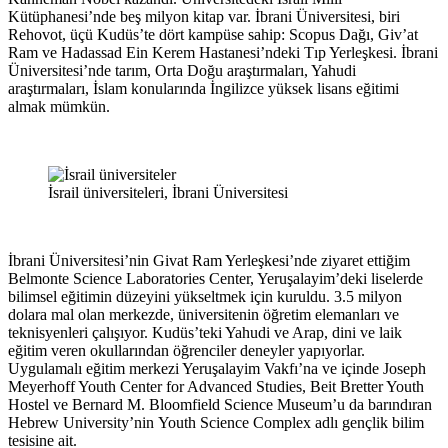
Kütüphanesi’nde beş milyon kitap var. İbrani Üniversitesi, biri
Rehovot, üçü Kudüs’te dört kampüse sahip: Scopus Dağı, Giv’at
Ram ve Hadassad Ein Kerem Hastanesi’ndeki Tıp Yerleşkesi. İbrani
Üniversitesi’nde tarım, Orta Doğu araştırmaları, Yahudi
araştırmaları, İslam konularında İngilizce yüksek lisans eğitimi
almak mümkün.
İsrail üniversiteleri, İbrani Üniversitesi
İbrani Üniversitesi’nin Givat Ram Yerleşkesi’nde ziyaret ettiğim
Belmonte Science Laboratories Center, Yeruşalayim’deki liselerde
bilimsel eğitimin düzeyini yükseltmek için kuruldu. 3.5 milyon
dolara mal olan merkezde, üniversitenin öğretim elemanları ve
teknisyenleri çalışıyor. Kudüs’teki Yahudi ve Arap, dini ve laik
eğitim veren okullarından öğrenciler deneyler yapıyorlar.
Uygulamalı eğitim merkezi Yeruşalayim Vakfı’na ve içinde Joseph
Meyerhoff Youth Center for Advanced Studies, Beit Bretter Youth
Hostel ve Bernard M. Bloomfield Science Museum’u da barındıran
Hebrew University’nin Youth Science Complex adlı gençlik bilim
tesisine ait.