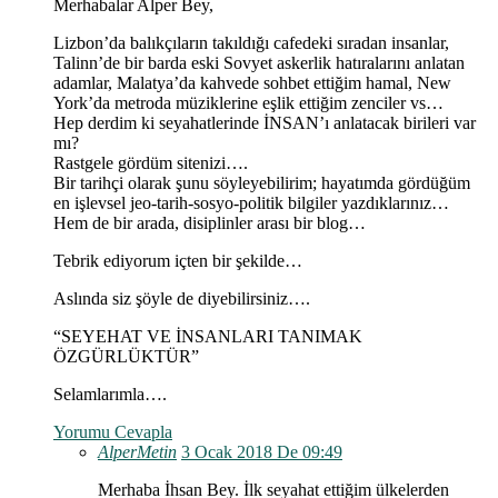
Merhabalar Alper Bey,
Lizbon’da balıkçıların takıldığı cafedeki sıradan insanlar,
Talinn’de bir barda eski Sovyet askerlik hatıralarını anlatan
adamlar, Malatya’da kahvede sohbet ettiğim hamal, New
York’da metroda müziklerine eşlik ettiğim zenciler vs…
Hep derdim ki seyahatlerinde İNSAN’ı anlatacak birileri var
mı?
Rastgele gördüm sitenizi….
Bir tarihçi olarak şunu söyleyebilirim; hayatımda gördüğüm
en işlevsel jeo-tarih-sosyo-politik bilgiler yazdıklarınız…
Hem de bir arada, disiplinler arası bir blog…
Tebrik ediyorum içten bir şekilde…
Aslında siz şöyle de diyebilirsiniz….
“SEYEHAT VE İNSANLARI TANIMAK
ÖZGÜRLÜKTÜR”
Selamlarımla….
Yorumu Cevapla
AlperMetin
3 Ocak 2018 De 09:49
Merhaba İhsan Bey. İlk seyahat ettiğim ülkelerden