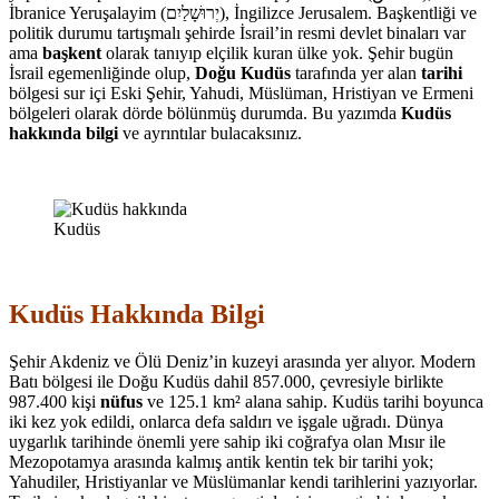
İbranice Yeruşalayim (יְרוּשָׁלַיִם), İngilizce Jerusalem. Başkentliği ve
politik durumu tartışmalı şehirde İsrail’in resmi devlet binaları var
ama
başkent
olarak tanıyıp elçilik kuran ülke yok. Şehir bugün
İsrail egemenliğinde olup,
Doğu Kudüs
tarafında yer alan
tarihi
bölgesi sur içi Eski Şehir, Yahudi, Müslüman, Hristiyan ve Ermeni
bölgeleri olarak dörde bölünmüş durumda. Bu yazımda
Kudüs
hakkında bilgi
ve ayrıntılar bulacaksınız.
Kudüs
Kudüs Hakkında Bilgi
Şehir Akdeniz ve Ölü Deniz’in kuzeyi arasında yer alıyor. Modern
Batı bölgesi ile Doğu Kudüs dahil 857.000, çevresiyle birlikte
987.400 kişi
nüfus
ve 125.1 km² alana sahip. Kudüs tarihi boyunca
iki kez yok edildi, onlarca defa saldırı ve işgale uğradı. Dünya
uygarlık tarihinde önemli yere sahip iki coğrafya olan Mısır ile
Mezopotamya arasında kalmış antik kentin tek bir tarihi yok;
Yahudiler, Hristiyanlar ve Müslümanlar kendi tarihlerini yazıyorlar.