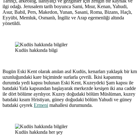
Tarihçi, arkeolog, ilahiyatçı ve gezginler için zengin bir kaynak ve
ilgi odağı. Jerusalem tarih boyunca Sami, Mısır, Kenan, Yahudi,
Asur, Babil, Pers, Makedon, Yunan, Sasani, Roma, Bizans, Haçlı,
Eyyübi, Memluk, Osmanlı, İngiliz ve Arap egemenliği altında
yönetildi.
Kudüs hakkında bilgi
Bugün Eski Kent olarak anılan asıl Kudüs, kenarları yaklaşık bir km
uzunluğundaki kare biçiminde surlarla çevrili. İkisi kapanmış
durumda yedi kapısı bulunan Eski Kent, Kuzeydeki Şam kapısı ile
batıdaki Yafa kapısından başlayarak merkezde kesişen iki ana cadde
ile dört bölüme ayrılıyor. Kuzey doğudaki bölüm Müslüman, kuzey
batıdaki kısım Hristiyan, güney doğudaki bölüm Yahudi ve güney
batıdaki çeyrek
Ermeni
mahallesi durumunda.
Kudüs hakkında her şey