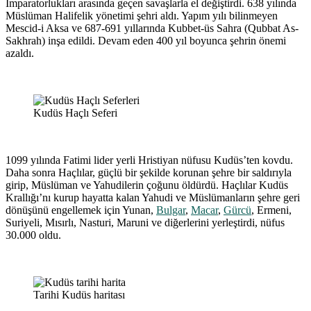
İmparatorlukları arasında geçen savaşlarla el değiştirdi. 638 yılında
Müslüman Halifelik yönetimi şehri aldı. Yapım yılı bilinmeyen
Mescid-i Aksa ve 687-691 yıllarında Kubbet-üs Sahra (Qubbat As-
Sakhrah) inşa edildi. Devam eden 400 yıl boyunca şehrin önemi
azaldı.
Kudüs Haçlı Seferi
1099 yılında Fatimi lider yerli Hristiyan nüfusu Kudüs’ten kovdu.
Daha sonra Haçlılar, güçlü bir şekilde korunan şehre bir saldırıyla
girip, Müslüman ve Yahudilerin çoğunu öldürdü. Haçlılar Kudüs
Krallığı’nı kurup hayatta kalan Yahudi ve Müslümanların şehre geri
dönüşünü engellemek için Yunan,
Bulgar
,
Macar
,
Gürcü
, Ermeni,
Suriyeli, Mısırlı, Nasturi, Maruni ve diğerlerini yerleştirdi, nüfus
30.000 oldu.
Tarihi Kudüs haritası