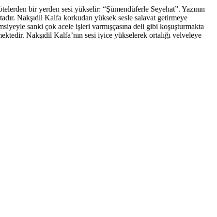
n ötelerden bir yerden sesi yükselir: “Şümendüferle Seyehat”. Yazının
ktadır. Nakşıdil Kalfa korkudan yüksek sesle salavat getirmeye
emsiyeyle sanki çok acele işleri varmışçasına deli gibi koşuşturmakta
ktedir. Nakşıdil Kalfa’nın sesi iyice yükselerek ortalığı velveleye