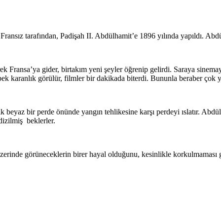
Fransız tarafından, Padişah II. Abdülhamit’e 1896 yılında yapıldı. Abdü
k Fransa’ya gider, birtakım yeni şeyler öğrenip gelirdi. Saraya sinemay
lar pek karanlık görülür, filmler bir dakikada biterdi. Bununla beraber ç
elik beyaz bir perde önünde yangın tehlikesine karşı perdeyi ıslatır. A
zilmiş beklerler.
üzerinde görüneceklerin birer hayal olduğunu, kesinlikle korkulmaması g