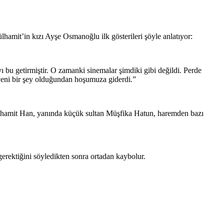
lhamit’in kızı Ayşe Osmanoğlu ilk gösterileri şöyle anlatıyor:
ı bu getirmiştir. O zamanki sinemalar şimdiki gibi değildi. Perde
ok yeni bir şey olduğundan hoşumuza giderdi.”
bdülhamit Han, yanında küçük sultan Müşfika Hatun, haremden bazı
erektiğini söyledikten sonra ortadan kaybolur.