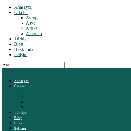
Anasayfa
Ülkeler
Avrupa
Asya
Afrika
Amerika
Türkiye
Blog
Hakkımda
İletişim
Ara
Çelebi Alper Gezi Rehberi | celebialper.com
Anasayfa
Ülkeler
Avrupa
Asya
Afrika
Amerika
Türkiye
Blog
Hakkımda
İletişim