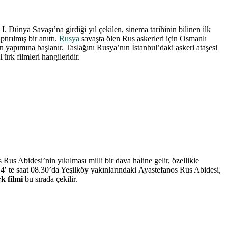
. Dünya Savaşı’na girdiği yıl çekilen, sinema tarihinin bilinen ilk
ırılmış bir anıttı.
Rusya
savaşta ölen Rus askerleri için Osmanlı
ın yapımına başlanır. Taslağını Rusya’nın İstanbul’daki askeri ataşesi
ürk filmleri hangileridir.
us Abidesi’nin yıkılması milli bir dava haline gelir, özellikle
′ te saat 08.30’da Yeşilköy yakınlarındaki Ayastefanos Rus Abidesi,
k filmi
bu sırada çekilir.