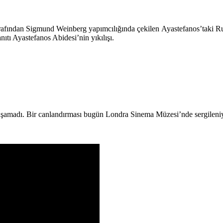
ından Sigmund Weinberg yapımcılığında çekilen Ayastefanos’taki Rus Ab
ıtı Ayastefanos Abidesi’nin yıkılışı.
laşamadı. Bir canlandırması bugün Londra Sinema Müzesi’nde sergileni