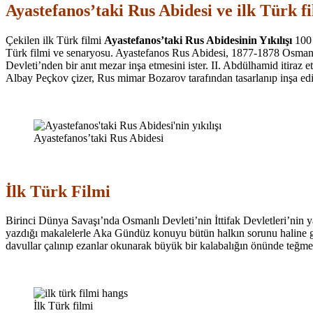
Ayastefanos’taki Rus Abidesi ve ilk Türk f
Çekilen ilk Türk filmi
Ayastefanos’taki Rus Abidesinin Yıkılışı
100 
Türk filmi ve senaryosu. Ayastefanos Rus Abidesi, 1877-1878 Osmanlı-
Devleti’nden bir anıt mezar inşa etmesini ister. II. Abdülhamid itiraz 
Albay Peçkov çizer, Rus mimar Bozarov tarafından tasarlanıp inşa edilir.
Ayastefanos’taki Rus Abidesi
İlk Türk Filmi
Birinci Dünya Savaşı’nda Osmanlı Devleti’nin İttifak Devletleri’nin ya
yazdığı makalelerle Aka Gündüz konuyu bütün halkın sorunu haline ge
davullar çalınıp ezanlar okunarak büyük bir kalabalığın önünde teğ
İlk Türk filmi