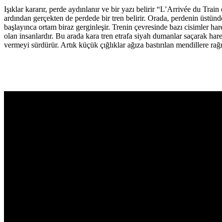
Işıklar kararır, perde aydınlanır ve bir yazı belirir “L’Arrivée du Tra
ardından gerçekten de perdede bir tren belirir. Orada, perdenin üstün
başlayınca ortam biraz gerginleşir. Trenin çevresinde bazı cisimler har
olan insanlardır. Bu arada kara tren etrafa siyah dumanlar saçarak har
vermeyi sürdürür. Artık küçük çığlıklar ağıza bastırılan mendillere rağ