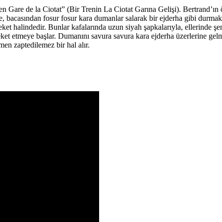
in en Gare de la Ciotat” (Bir Trenin La Ciotat Garına Gelişi). Bertrand’ı
de, bacasından fosur fosur kara dumanlar salarak bir ejderha gibi durma
eket halindedir. Bunlar kafalarında uzun siyah şapkalarıyla, ellerinde ş
eket etmeye başlar. Dumanını savura savura kara ejderha üzerlerine gelme
men zaptedilemez bir hal alır.