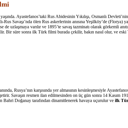
ilmi
yaşında. Ayastefanos’taki Rus Abidesinin Yıkılışı, Osmanlı Devleti’nin I
Rus Savaşı’nda ölen Rus askerlerinin anısına Yeşilköy’de (Florya) yapt
etse de uzlaşmaya varılır ve 1895’te savaş tazminatı olarak görkemli anıt
 Bir süre sonra ilk Türk filmi burada çekilir, bakın nasıl olur, ve eski T
nında, Rusya’nın karşısında yer almasının kesinleşmesiyle Ayastefanos R
tirir. Savaşın resmen ilan edilmesinden on üç gün sonra 14 Kasım 1914
men Bahri Doğanay tarafından dinamitlenerek havaya uçurulur ve
ilk Tür