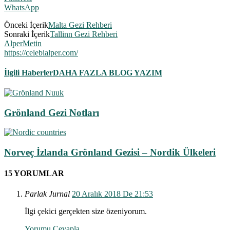
WhatsApp
Önceki İçerik
Malta Gezi Rehberi
Sonraki İçerik
Tallinn Gezi Rehberi
AlperMetin
https://celebialper.com/
İlgili Haberler
DAHA FAZLA BLOG YAZIM
Grönland Gezi Notları
Norveç İzlanda Grönland Gezisi – Nordik Ülkeleri
15 YORUMLAR
Parlak Jurnal
20 Aralık 2018 De 21:53
İlgi çekici gerçekten size özeniyorum.
Yorumu Cevapla