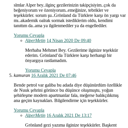
slmlar Alper bey..ilginç gezilerinizin takipçisiyim..çok da
beğeniyorum ve özeniyorum..emeğinize, tebrikler ve
teşekkürler. sorum şu..Grönland da Türklere karşı ön yargı var
mı..akademik oalrak sormak istediklerim oldu, kendimi
tanıttım da..ama ya ilgilenmediler ya da engellediler.
Yorumu Cevapla
AlperMetin
14 Nisan 2020 De 09:40
Merhaba Mehmet Bey. Gezilerime ilginize teşekkür
ederim. Grönland’da Türklere karşı herhangi bir
önyargıya rastlamadım.
Yorumu Cevapla
kamuran
16 Aralık 2021 De 07:46
Bende petrol var galiba bu adada diye düşünürdüm özellikle
de Nuuk şehrini görünce bu düşünce oluşmuştu, yoğun
şehirleşme modern apartmanlar fala, meğerse balıkçılıkmış
ana geçim kaynakları. Bilgilendirme için teşekkürler.
Yorumu Cevapla
AlperMetin
16 Aralık 2021 De 13:17
Grönland gezi yazıma ilginize teşekkürler. Başkent