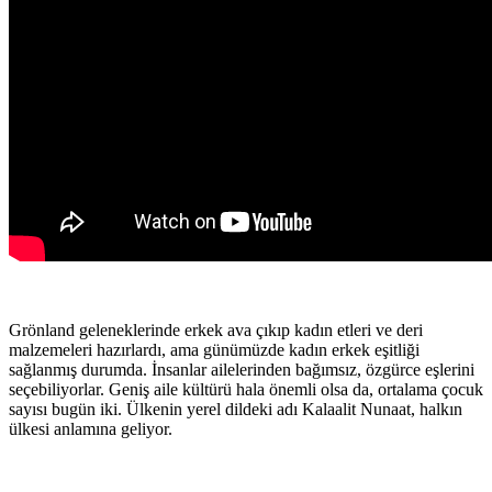
Grönland geleneklerinde erkek ava çıkıp kadın etleri ve deri
malzemeleri hazırlardı, ama günümüzde kadın erkek eşitliği
sağlanmış durumda. İnsanlar ailelerinden bağımsız, özgürce eşlerini
seçebiliyorlar. Geniş aile kültürü hala önemli olsa da, ortalama çocuk
sayısı bugün iki. Ülkenin yerel dildeki adı Kalaalit Nunaat, halkın
ülkesi anlamına geliyor.