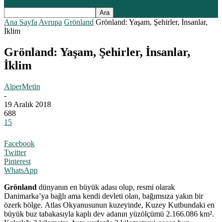
Ana Sayfa
Avrupa
Grönland
Grönland: Yaşam, Şehirler, İnsanlar,
İklim
Grönland: Yaşam, Şehirler, İnsanlar,
İklim
AlperMetin
-
19 Aralık 2018
688
15
Facebook
Twitter
Pinterest
WhatsApp
Grönland
dünyanın en büyük adası olup, resmi olarak
Danimarka’ya bağlı ama kendi devleti olan, bağımsıza yakın bir
özerk bölge. Atlas Okyanusunun kuzeyinde, Kuzey Kutbundaki en
büyük buz tabakasıyla kaplı dev adanın yüzölçümü 2.166.086 km².