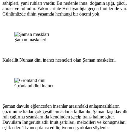
sahipleri, yani ruhları vardır. Bu nedenle inua, doğanın ışığı, gücü,
aurası ve ruhudur. Yakın tarihte Hristiyanlığa geçen Inuitler de var.
Günümüzde dinin yaşamda herhangi bir önemi yok.
Şaman maskeleri
Kalaallit Nunaat dini inancı nesneleri olan Şaman maskeleri.
Grönland dini inancı
Şaman davulu eğlenceden insanlar arasındaki anlaşmazlıkların
çözümüne kadar çok çeşitli amaçlarla kullanılır. Şaman kişi davullu
ruh çağırma seanslarında kendinden geçip trans haline girer.
Davullara Inngerutit adlı Inuit şarkıları, melodileri ve konuşmaları
eşlik eder. Tivaneq dansı edilir, iverneq şarkıları söylenir.