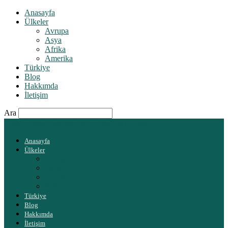
Anasayfa
Ülkeler
Avrupa
Asya
Afrika
Amerika
Türkiye
Blog
Hakkımda
İletişim
Ara
Çelebi Alper Gezi Rehberi | celebialper.com
Anasayfa
Ülkeler
Avrupa
Asya
Afrika
Amerika
Türkiye
Blog
Hakkımda
İletişim