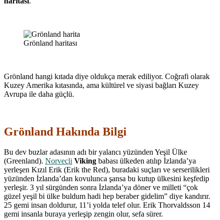
haritası
.
Grönland haritası
Grönland hangi kıtada diye oldukça merak ediliyor. Coğrafi olarak
Kuzey Amerika kıtasında, ama kültürel ve siyasi bağları Kuzey
Avrupa ile daha güçlü.
Grönland Hakında Bilgi
Bu dev buzlar adasının adı bir yalancı yüzünden Yeşil Ülke
(Greenland).
Norveçli
Viking
babası ülkeden atılıp İzlanda’ya
yerleşen Kızıl Erik (Erik the Red), buradaki suçları ve serserilikleri
yüzünden İzlanda’dan kovulunca şansa bu kutup ülkesini keşfedip
yerleşir. 3 yıl sürgünden sonra İzlanda’ya döner ve milleti “çok
güzel yeşil bi ülke buldum hadi hep beraber gidelim” diye kandırır.
25 gemi insan doldurur, 11’i yolda telef olur. Erik Thorvaldsson 14
gemi insanla buraya yerleşip zengin olur, sefa sürer.