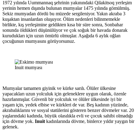
1972 yılında Uummannaq şehrinin yakınındaki Qilakitsoq yerleşim
yerinin hemen dışında bulunan mumyalar 1475 yılında gömülmüş.
Sekiz mumyadan dördü bu müzede sergileniyor. Yakın akraba 3
kuşaktan insanlardan oluşuyor. Ölüm nedenleri bilinmemekle
birlikte, kış yerleşimine geldikten kısa bir süre sonra, Sonbahar
sonunda öldükleri düşünülüyor ve çok soğuk bir havada donarak
kurudukları için uzun ömürlü olmuşlar. Aşağıda 6 aylık oğlan
çocuğunun mumyasını görüyorsunuz.
Inuit mumyası
Mumyalar tamamen giyinik ve kürke sarılı. Ölüler ülkesine
yapacakları uzun yolculuk için geleneklere uygun olarak, özenle
hazırlanmışlar. Güvenli bir yolculuk ve ölüler ülkesinde iyi bir
yaşam için, yedek elbise ve kürkleri de var. Beş kadının yüzünde,
akrabalıklarını ve sosyal statülerini gösteren benzer dövmeler var. 20
yaşlarındaki kadında, büyük olasılıkla evli ve çocuk sahibi olmadığı
için dövme yok.
Inuit
kadınlarında dövme, binlerce yıldır yaygın bir
gelenek.