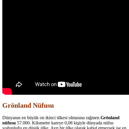
Grönland Nüfusu
Dünyanın en büyük on ikinci ülkesi olmasına rağmen
Grönland
nüfusu
57.000. Kilometre kareye 0,08 kişiyle dünyada nüfus
yoğunluğu en düşük ülke. Ayrı bir ülke olarak kabul etmezsek ise en