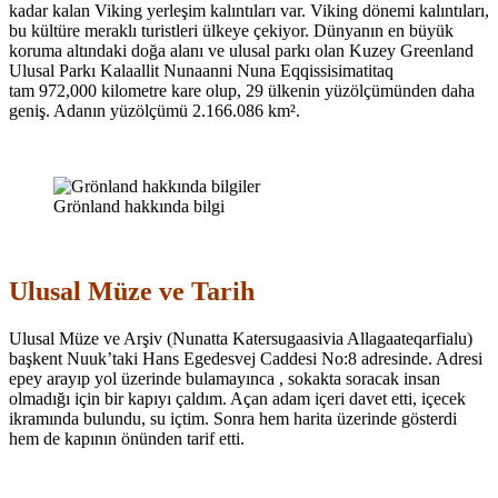
kadar kalan Viking yerleşim kalıntıları var. Viking dönemi kalıntıları,
bu kültüre meraklı turistleri ülkeye çekiyor. Dünyanın en büyük
koruma altındaki doğa alanı ve ulusal parkı olan Kuzey Greenland
Ulusal Parkı
Kalaallit Nunaanni Nuna Eqqissisimatitaq
tam 972,000 kilometre kare olup, 29 ülkenin yüzölçümünden daha
geniş. Adanın yüzölçümü 2.166.086 km².
Grönland hakkında bilgi
Ulusal Müze ve Tarih
Ulusal Müze ve Arşiv (Nunatta Katersugaasivia Allagaateqarfialu)
başkent Nuuk’taki Hans Egedesvej Caddesi No:8 adresinde. Adresi
epey arayıp yol üzerinde bulamayınca , sokakta soracak insan
olmadığı için bir kapıyı çaldım. Açan adam içeri davet etti, içecek
ikramında bulundu, su içtim. Sonra hem harita üzerinde gösterdi
hem de kapının önünden tarif etti.