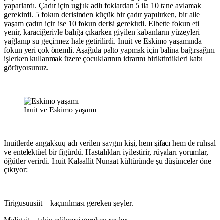
yaparlardı. Çadır için ugjuk adlı foklardan 5 ila 10 tane avlamak
gerekirdi. 5 fokun derisinden küçük bir çadır yapılırken, bir aile
yaşam çadırı için ise 10 fokun derisi gerekirdi. Elbette fokun eti
yenir, karaciğeriyle balığa çıkarken giyilen kabanların yüzeyleri
yağlanıp su geçirmez hale getirilirdi. Inuit ve Eskimo yaşamında
fokun yeri çok önemli. Aşağıda palto yapmak için balina bağırsağını
işlerken kullanmak üzere çocuklarının idrarını biriktirdikleri kabı
görüyorsunuz.
Inuit ve Eskimo yaşamı
Inuitlerde angakkuq adı verilen saygın kişi, hem şifacı hem de ruhsal
ve entelektüel bir figürdü. Hastalıkları iyileştirir, rüyaları yorumlar,
öğütler verirdi. Inuit Kalaallit Nunaat kültüründe şu düşünceler öne
çıkıyor:
Tirigusuusiit – kaçınılması gereken şeyler.
Maligait – takip edilmesi gereken şeyler.