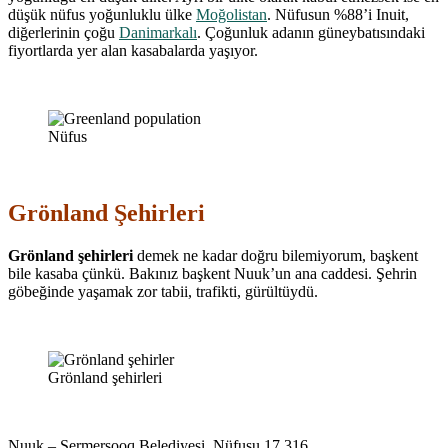
düşük nüfus yoğunluklu ülke
Moğolistan
. Nüfusun %88’i Inuit,
diğerlerinin çoğu
Danimarkalı
. Çoğunluk adanın güneybatısındaki
fiyortlarda yer alan kasabalarda yaşıyor.
Nüfus
Grönland Şehirleri
Grönland şehirleri
demek ne kadar doğru bilemiyorum, başkent
bile kasaba çünkü. Bakınız başkent Nuuk’un ana caddesi. Şehrin
göbeğinde yaşamak zor tabii, trafikti, gürültüydü.
Grönland şehirleri
Nuuk – Sermersooq Belediyesi. Nüfusu 17.316.