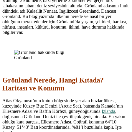
Kalınlığı 2 kilometre, bazı yerlerde 3 kilometreyi geçen buz
tabakasının tabanı deniz seviyesinin altında. Grönland adasının Inuit
dilindeki adı Kalaallit Nunaat, İngilizcesi Greenland, Dancası
Gronland. Bu blog yazımda ülkenin nerede ve nasıl bir yer
olduğunu merak edenler için Grönland’da yaşam, şehirleri, haritası,
nüfusu, insanları, kültürü, konumu, iklimi, hava durumu hakkında
bilgiler var.
Grönland
Grönland Nerede, Hangi Kıtada?
Haritası ve Konumu
Atlas Okyanusu’nun kutup bölgesinde yer alan buzlar ülkesi,
kuzeyinde Kuzey Buz Denizi (Arctic Sea), batısında Kanada’nın
Ellesmere Adası ve Baffin Körfezi, güneydoğusunda
İzlanda
,
doğusunda Grönland Denizi ile çevrili çok geniş bir ada. En yakın
olduğu kara parçası, Ellesmere Adası. Coğrafi konumu
64°10′
Kuzey,
51°43
′ Batı koordinatlarında. %81’i buzullarla kaplı. İşte