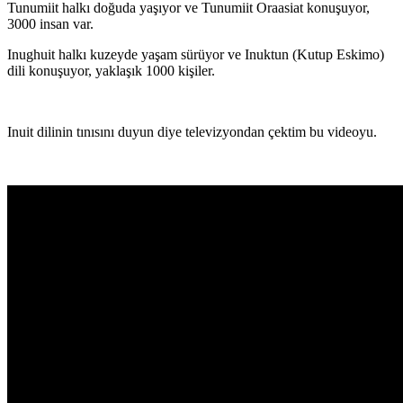
Tunumiit halkı doğuda yaşıyor ve Tunumiit Oraasiat konuşuyor,
3000 insan var.
Inughuit halkı kuzeyde yaşam sürüyor ve Inuktun (Kutup Eskimo)
dili konuşuyor, yaklaşık 1000 kişiler.
Inuit dilinin tınısını duyun diye televizyondan çektim bu videoyu.