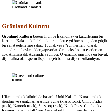
Grönland insanları
Grönland Kültürü
Grönland kültürü
bugün Inuit ve İskandinavya kültürlerinin bir
karışımı. Kalaallit kültürü, kökleri binlerce yıl öncesine giden güçlü
bir sanat geleneğine sahip. Tupilak veya “ruh nesnesi” olarak
adlandırılan heykelcikler yapıyorlar. Geleneksel sanat eserleri en
çok Ammassalik Adasında yapılıyor. Oymacılık sanatında en büyük
dişli balina olan sperm (ispermeçet) balinası dişleri kullanılıyor.
Kültür
Ülkenin müzik kültürü de başarılı. Ünlü Kalaallit Nunaat müzik
grupları ve sanatçıları arasında Sume (klasik rock), Chilly Friday
(rock), Nanook (rock), Siissisoq (rock), Nuuk Posse (hip hop) ve
Rasmus Lyberth (folk) var. Geleneksel Inuit müziği de ülkenin