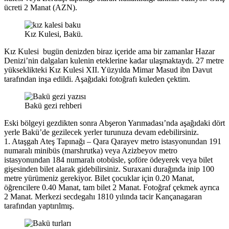
ücreti 2 Manat (AZN).
Kız Kulesi, Bakü.
Kız Kulesi bugün denizden biraz içeride ama bir zamanlar Hazar
Denizi’nin dalgaları kulenin eteklerine kadar ulaşmaktaydı. 27 metre
yükseklikteki Kız Kulesi ХII. Yüzyılda Mimar Masud ibn Davut
tarafından inşa edildi. Aşağıdaki fotoğrafı kuleden çektim.
Bakü gezi rehberi
Eski bölgeyi gezdikten sonra Abşeron Yarımadası’nda aşağıdaki dört
yerle Bakü’de gezilecek yerler turunuza devam edebilirsiniz.
1. Ataşgah Ateş Tapınağı – Qara Qarayev metro istasyonundan 191
numaralı minibüs (marshrutka) veya Azizbeyov metro
istasyonundan 184 numaralı otobüsle, şoföre ödeyerek veya bilet
gişesinden bilet alarak gidebilirsiniz. Suraxani durağında inip 100
metre yürümeniz gerekiyor. Bilet çocuklar için 0.20 Manat,
öğrencilere 0.40 Manat, tam bilet 2 Manat. Fotoğraf çekmek ayrıca
2 Manat. Merkezi secdegahı 1810 yılında tacir Kançanagaran
tarafından yaptırılmış.