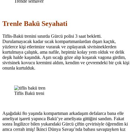
Trende semaver
Trenle Bakü Seyahati
Tiflis-Bakü trenini sınırda Gürcü polisi 3 saat bekletti.
Durulamayacak kadar sıcak kompartımanlardan dışarı kaçtık,
yüzlerce kişi etlerimize vurarak ve zıplayarak sivrisineklerden
kurtulmaya çalıştık, ama nafile, hepimiz kolay yem olduk ve delik
deşik halde kaşındık. Aşırı sıcağı göze alıp koşarak vagona girdim,
sivrisinek kovucu kremimi aldım, kendim ve çevremdeki bir çok kişi
onunla kurtulduk.
Tiflis Bakü treni
Aşağıdaki 8o yaşında kompartıman arkadaşım defalarca bana elle
ameliyat işareti yapınca Bakü’ye ameliyata gittiğini sandım. Fakat
sonra İngilizce bilen yukarıdaki Gürcü çiftin çevirisiyle öğrendim ki
amca cerrah imiş! İkinci Dünya Savaşı’nda babası savaştayken kız