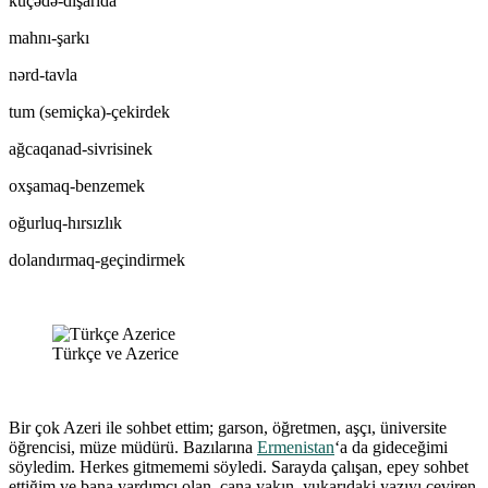
küçədə-dışarıda
mahnı-şarkı
nərd-tavla
tum (semiçka)-çekirdek
ağcaqanad-sivrisinek
oxşamaq-benzemek
oğurluq-hırsızlık
dolandırmaq-geçindirmek
Türkçe ve Azerice
Bir çok Azeri ile sohbet ettim; garson, öğretmen, aşçı, üniversite
öğrencisi, müze müdürü. Bazılarına
Ermenistan
‘a da gideceğimi
söyledim. Herkes gitmememi söyledi. Sarayda çalışan, epey sohbet
ettiğim ve bana yardımcı olan, cana yakın, yukarıdaki yazıyı çeviren