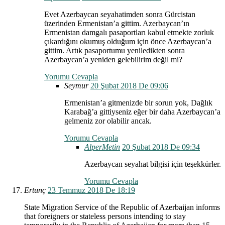
Evet Azerbaycan seyahatimden sonra Gürcistan
üzerinden Ermenistan’a gittim. Azerbaycan’ın
Ermenistan damgalı pasaportları kabul etmekte zorluk
çıkardığını okumuş olduğum için önce Azerbaycan’a
gittim. Artık pasaportumu yeniledikten sonra
Azerbaycan’a yeniden gelebilirim değil mi?
Yorumu Cevapla
Seymur
20 Şubat 2018 De 09:06
Ermenistan’a gitmenizde bir sorun yok, Dağlık
Karabağ’a gittiyseniz eğer bir daha Azerbaycan’a
gelmeniz zor olabilir ancak.
Yorumu Cevapla
AlperMetin
20 Şubat 2018 De 09:34
Azerbaycan seyahat bilgisi için teşekkürler.
Yorumu Cevapla
Ertunç
23 Temmuz 2018 De 18:19
State Migration Service of the Republic of Azerbaijan informs
that foreigners or stateless persons intending to stay