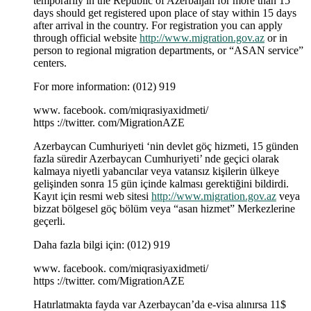
temporarily in the Republic of Azerbaijan for more than 15
days should get registered upon place of stay within 15 days
after arrival in the country. For registration you can apply
through official website
http://www.migration.gov.az
or in
person to regional migration departments, or “ASAN service”
centers.
For more information: (012) 919
www. facebook. com/miqrasiyaxidmeti/
https ://twitter. com/MigrationAZE
Azerbaycan Cumhuriyeti ‘nin devlet göç hizmeti, 15 günden
fazla süredir Azerbaycan Cumhuriyeti’ nde geçici olarak
kalmaya niyetli yabancılar veya vatansız kişilerin ülkeye
gelişinden sonra 15 gün içinde kalması gerektiğini bildirdi.
Kayıt için resmi web sitesi
http://www.migration.gov.az
veya
bizzat bölgesel göç bölüm veya “asan hizmet” Merkezlerine
geçerli.
Daha fazla bilgi için: (012) 919
www. facebook. com/miqrasiyaxidmeti/
https ://twitter. com/MigrationAZE
Hatırlatmakta fayda var Azerbaycan’da e-visa alınırsa 11$