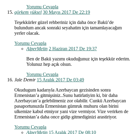
Yorumu Cevapla
görkem yüksel
30 Mayıs 2017 De 22:19
Teşekkürler güzel rehberiniz için daha önce Bakü’de
bulundum ancak sonraki seyahatim için tamamlayacağım
yerler olacak.
Yorumu Cevapla
AlperMetin
2 Haziran 2017 De 19:37
Ben de Bakü yazımı okuduğunuz için teşekkür ederim.
Yolunuz hep açık olsun.
Yorumu Cevapla
Jale Demir
15 Aralık 2017 De 03:49
Okudugum kadarıyla Azerbaycan gezisinden sonra
Ermenistan’a gitmişsiniz..Sunu hatirlatiyim ki, bir daha
Azerbaycan’a gelebilmeniz zor olabilir. Cunkü Azerbaycan
pasaportunuzda Ermenistan gümruk muhuru olan birini
ulkemize kabul etmiyor yani vize vermiyor. Vize verirken de
Ermenistan’a daha once gidip gitmediginizi arastiriyor.
Yorumu Cevapla
AlperMetin
15 Aralık 2017 De 08:10