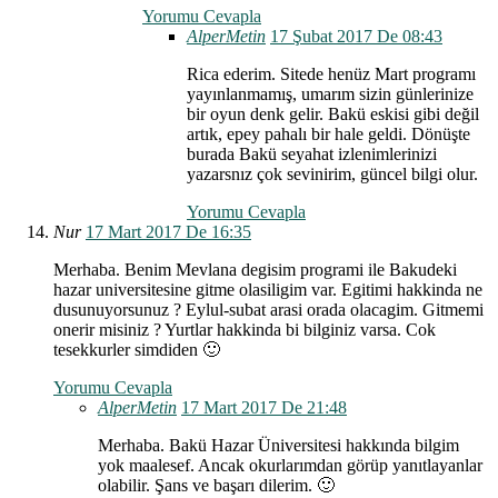
Yorumu Cevapla
AlperMetin
17 Şubat 2017 De 08:43
Rica ederim. Sitede henüz Mart programı
yayınlanmamış, umarım sizin günlerinize
bir oyun denk gelir. Bakü eskisi gibi değil
artık, epey pahalı bir hale geldi. Dönüşte
burada Bakü seyahat izlenimlerinizi
yazarsnız çok sevinirim, güncel bilgi olur.
Yorumu Cevapla
Nur
17 Mart 2017 De 16:35
Merhaba. Benim Mevlana degisim programi ile Bakudeki
hazar universitesine gitme olasiligim var. Egitimi hakkinda ne
dusunuyorsunuz ? Eylul-subat arasi orada olacagim. Gitmemi
onerir misiniz ? Yurtlar hakkinda bi bilginiz varsa. Cok
tesekkurler simdiden 🙂
Yorumu Cevapla
AlperMetin
17 Mart 2017 De 21:48
Merhaba. Bakü Hazar Üniversitesi hakkında bilgim
yok maalesef. Ancak okurlarımdan görüp yanıtlayanlar
olabilir. Şans ve başarı dilerim. 🙂