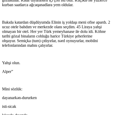
gözlatdılar. Katar diyararken içi çoh isti olur. Küçədə ise yüzlerce
kurban saatlarca ağcaqanadlara yem oldular.
Bakıda katardan düşdüyumda Elinin iş yoldaşı meni ofise apardı. 2
ucuz otele bahdım ve merkezde olanı seçdim. 45 Liraya yahşi
olmayan bir otel. Her yer Türk yemeyhanase ile dolu idi. Köhne
tarihi gözal binaların cohluğu harice Türkiye şeherlerine
ohşuyur. Semiçka (tum) çıtlıyırlar, nərd oynuyurlar, mobilni
telefonlarından mahnı çalıyırlar.
Yahşi olun.
Alper”
Mini sözlük:
dayanarkən-dururken
isti-sicak