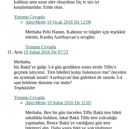
kaldınız ama uzun süre olsaydınız hiç te sizi iyi
karşılamazdılar. Emin olun.
Yorumu Cevapla
AlperMetin
10 Ocak 2016 De 12:08
Merhaba Pehi Hanım. Katkınız ve bilgiler için teşekkür
ederim. Kardeş Azerbaycan’a sevgiler.
Yorumu Cevapla
Aysu
19 Şubat 2016 De 07:53
Merhaba,
biz Bakü’ye gidip 3-4 gün gezdikten sonra trenle Tiflis’e
geçmek istiyoruz. Tren biletleri kolay bulunuyor mu? önceden
mi ayırtmak lazım? Azerbaycan’dan giderken de sınırda 3-4
saat bekleme durumu var mıdır?
Teşekkürler
Yorumu Cevapla
AlperMetin
19 Şubat 2016 De 11:05
Merhaba. Ben bir gün önceden Tiflis Bakü tren bileti
rahatlıkla buldum, fakat Bakü Tiflis tren yolculuğu
yapmadım. Bence Bakü’ye vardığınız gün tren
biletinizi alın. Daha sonra bilet ve yolculuğunuz