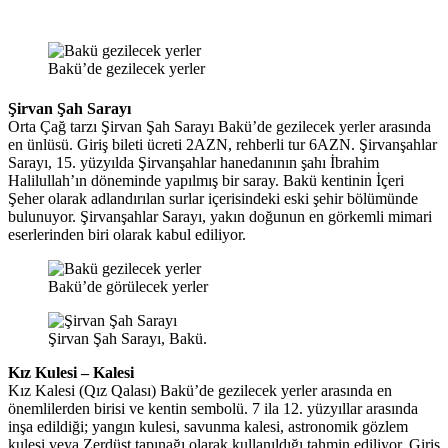
Bakü’de gezilecek yerler
Şirvan Şah Sarayı
Orta Çağ tarzı Şirvan Şah Sarayı Bakü’de gezilecek yerler arasında
en ünlüsü. Giriş bileti ücreti 2AZN, rehberli tur 6AZN. Şirvanşahlar
Sarayı, 15. yüzyılda Şirvanşahlar hanedanının şahı İbrahim
Halilullah’ın döneminde yapılmış bir saray. Bakü kentinin İçeri
Şeher olarak adlandırılan surlar içerisindeki eski şehir bölümünde
bulunuyor. Şirvanşahlar Sarayı, yakın doğunun en görkemli mimari
eserlerinden biri olarak kabul ediliyor.
Bakü’de görülecek yerler
Şirvan Şah Sarayı, Bakü.
Kız Kulesi – Kalesi
Kız Kalesi (Qız Qalası) Bakü’de gezilecek yerler arasında en
önemlilerden birisi ve kentin sembolü. 7 ila 12. yüzyıllar arasında
inşa edildiği; yangın kulesi, savunma kalesi, astronomik gözlem
kulesi veya Zerdüşt tapınağı olarak kullanıldığı tahmin ediliyor. Giriş