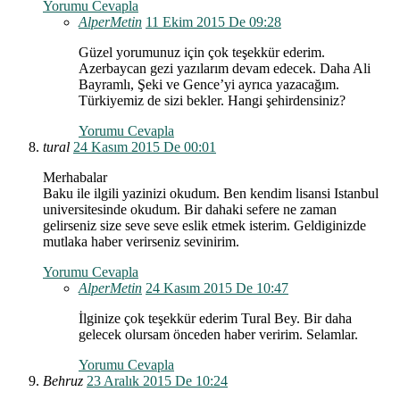
Yorumu Cevapla
AlperMetin
11 Ekim 2015 De 09:28
Güzel yorumunuz için çok teşekkür ederim.
Azerbaycan gezi yazılarım devam edecek. Daha Ali
Bayramlı, Şeki ve Gence’yi ayrıca yazacağım.
Türkiyemiz de sizi bekler. Hangi şehirdensiniz?
Yorumu Cevapla
tural
24 Kasım 2015 De 00:01
Merhabalar
Baku ile ilgili yazinizi okudum. Ben kendim lisansi Istanbul
universitesinde okudum. Bir dahaki sefere ne zaman
gelirseniz size seve seve eslik etmek isterim. Geldiginizde
mutlaka haber verirseniz sevinirim.
Yorumu Cevapla
AlperMetin
24 Kasım 2015 De 10:47
İlginize çok teşekkür ederim Tural Bey. Bir daha
gelecek olursam önceden haber veririm. Selamlar.
Yorumu Cevapla
Behruz
23 Aralık 2015 De 10:24