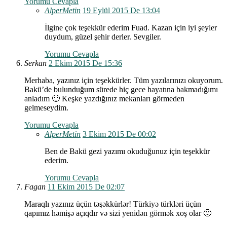
Yorumu Cevapla
AlperMetin
19 Eylül 2015 De 13:04
İlgine çok teşekkür ederim Fuad. Kazan için iyi şeyler
duydum, güzel şehir derler. Sevgiler.
Yorumu Cevapla
Serkan
2 Ekim 2015 De 15:36
Merhaba, yazınız için teşekkürler. Tüm yazılarınızı okuyorum.
Bakü’de bulunduğum sürede hiç gece hayatına bakmadığımı
anladım 🙂 Keşke yazdığınız mekanları görmeden
gelmeseydim.
Yorumu Cevapla
AlperMetin
3 Ekim 2015 De 00:02
Ben de Bakü gezi yazımı okuduğunuz için teşekkür
ederim.
Yorumu Cevapla
Fagan
11 Ekim 2015 De 02:07
Maraqlı yazınız üçün təşəkkürlər! Türkiyə türkləri üçün
qapımız həmişə açıqdır və sizi yenidən görmək xoş olar 🙂