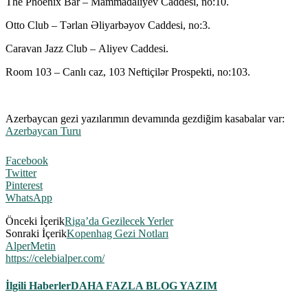
The Phoenix Bar –
Mammadaliyev Caddesi, no:10.
Otto Club – Tərlan Əliyarbəyov Caddesi, no:3.
Caravan Jazz Club –
Aliyev Caddesi.
Room 103 –
Canlı caz,
103 Neftiçilər Prospekti
, no:103.
Azerbaycan gezi yazılarımın devamında gezdiğim kasabalar var:
Azerbaycan Turu
Facebook
Twitter
Pinterest
WhatsApp
Önceki İçerik
Riga’da Gezilecek Yerler
Sonraki İçerik
Kopenhag Gezi Notları
AlperMetin
https://celebialper.com/
İlgili Haberler
DAHA FAZLA BLOG YAZIM