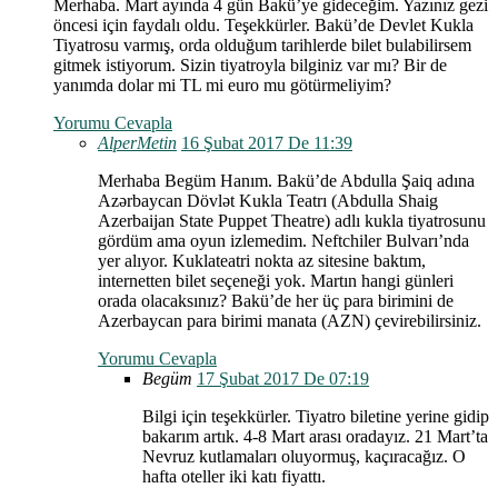
Merhaba. Mart ayında 4 gün Bakü’ye gideceğim. Yazınız gezi
öncesi için faydalı oldu. Teşekkürler. Bakü’de Devlet Kukla
Tiyatrosu varmış, orda olduğum tarihlerde bilet bulabilirsem
gitmek istiyorum. Sizin tiyatroyla bilginiz var mı? Bir de
yanımda dolar mi TL mi euro mu götürmeliyim?
Yorumu Cevapla
AlperMetin
16 Şubat 2017 De 11:39
Merhaba Begüm Hanım. Bakü’de Abdulla Şaiq adına
Azərbaycan Dövlət Kukla Teatrı (Abdulla Shaig
Azerbaijan State Puppet Theatre) adlı kukla tiyatrosunu
gördüm ama oyun izlemedim. Neftchiler Bulvarı’nda
yer alıyor. Kuklateatri nokta az sitesine baktım,
internetten bilet seçeneği yok. Martın hangi günleri
orada olacaksınız? Bakü’de her üç para birimini de
Azerbaycan para birimi manata (AZN) çevirebilirsiniz.
Yorumu Cevapla
Begüm
17 Şubat 2017 De 07:19
Bilgi için teşekkürler. Tiyatro biletine yerine gidip
bakarım artık. 4-8 Mart arası oradayız. 21 Mart’ta
Nevruz kutlamaları oluyormuş, kaçıracağız. O
hafta oteller iki katı fiyattı.