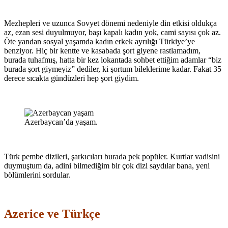
Mezhepleri ve uzunca Sovyet dönemi nedeniyle din etkisi oldukça
az, ezan sesi duyulmuyor, başı kapalı kadın yok, cami sayısı çok az.
Öte yandan sosyal yaşamda kadın erkek ayrılığı Türkiye’ye
benziyor. Hiç bir kentte ve kasabada şort giyene rastlamadım,
burada tuhafmış, hatta bir kez lokantada sohbet ettiğim adamlar “biz
burada şort giymeyiz” dediler, ki şortum bileklerime kadar. Fakat 35
derece sıcakta gündüzleri hep şort giydim.
Azerbaycan’da yaşam.
Türk pembe dizileri, şarkıcıları burada pek popüler. Kurtlar vadisini
duymuştum da, adini bilmediğim bir çok dizi saydılar bana, yeni
bölümlerini sordular.
Azerice ve Türkçe