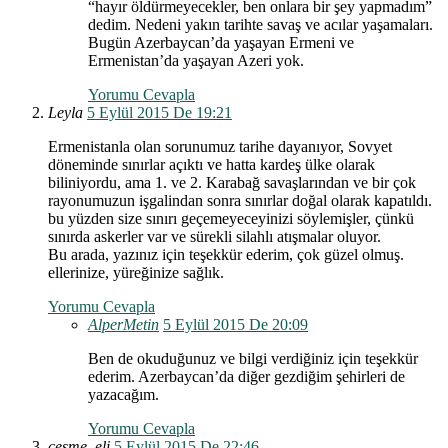
“hayır öldürmeyecekler, ben onlara bir şey yapmadım”
dedim. Nedeni yakın tarihte savaş ve acılar yaşamaları.
Bugün Azerbaycan’da yaşayan Ermeni ve
Ermenistan’da yaşayan Azeri yok.
Yorumu Cevapla
Leyla
5 Eylül 2015 De 19:21
Ermenistanla olan sorunumuz tarihe dayanıyor, Sovyet
döneminde sınırlar açıktı ve hatta kardeş ülke olarak
biliniyordu, ama 1. ve 2. Karabağ savaşlarından ve bir çok
rayonumuzun işgalindan sonra sınırlar doğal olarak kapatıldı.
bu yüzden size sınırı geçemeyeceyinizi söylemişler, çünkü
sınırda askerler var ve sürekli silahlı atışmalar oluyor.
Bu arada, yazınız için teşekkür ederim, çok güzel olmuş.
ellerinize, yüreğinize sağlık.
Yorumu Cevapla
AlperMetin
5 Eylül 2015 De 20:09
Ben de okuduğunuz ve bilgi verdiğiniz için teşekkür
ederim. Azerbaycan’da diğer gezdiğim şehirleri de
yazacağım.
Yorumu Cevapla
cesme_eli
5 Eylül 2015 De 22:46