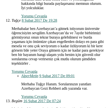
hakkında bilgi burada paylaşırsanız memnun olurum.
İyi yolculuklar.
Yorumu Cevapla
Tuğçe
8 Şubat 2017 De 19:28
Merhabalar ben Azerbaycan’a gitmek istiyorum üniversite
öğrencisiyim sevgilim Azerbaycan’da ve 7aydır birbirimizi
görmüyoruz onun tekrar buraya gelebilmesi ve burda
yaşaması için önümüze çıkan engellerden dolayı en para gibi
mesela ve onu çok seviyorum o kadar özlüyorum ki bir kere
görsem bile yeter Oraya gitmem için ne kadar para gerekiyor
ben bir bayanım hangi ulaşım yolu benim için güvenli olur
sorularıma cevap verirseniz çok mutlu olurum şimdiden
teşekkürler .
Yorumu Cevapla
AlperMetin
9 Şubat 2017 De 09:01
Merhaba Tuğçe Hanım. Sorularınızın yanıtları
Azerbaycan Gezi Rehberi adlı yazımda var.
Yorumu Cevapla
Begüm
16 Şubat 2017 De 07:24