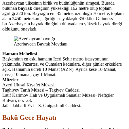
Azerbaycan ülkesinin birlik ve bütünlüğünün simgesi. Burada
bulunan
bayrak
direğinin yüksekliği 162 metre olup toplam
ağırlığı 220 ton. Bayrağın eni 35 metre, uzunluğu 70 metre, toplam
alanı 2450 metrekare, ağırlığı ise yaklaşık 350 kilo. Guinness
bu Azerbaycan bayrak direğinin dünyada en yüksek bayrak direği
olduğunu onayladı.
Azerbaycan Bayrak Meydanı
Hamam Mehellesi
Başkentinn en eski hamamı İçeri Şehir metro istasyonunun
yakınında. Pazartesi ve Cumaları kadınlara, diğer günler erkeklere
açık. Hamamın ücreti 10 Manat (AZN). Ayrıca kese 10 Manat,
masaj 10 manat, çay 1 Manat.
Müzeler
Azeri Ulusal Kıyafet Müzesi
Taghiyev Tarih Müzesi –
Tagiyev Caddesi
Latif Karimov Halı ve Uygulamalı Sanatlar Müzesi- N
eftçiler
Bulvarı, no:123
.
Jafar Jabbarli Evi –
S. Gutgashinli Caddesi.
Bakü Gece Hayatı