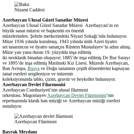
Nizami Caddesi
Azerbaycan Ulusal Güzel Sanatlar Müzesi
Azerbaycan Ulusal Güzel Sanatlar Müzesi Azerbaycan’ın en
büyük sanat müzesi ve başkentin en önemli
müzelerinden. Şehrin merkezindeki Niyazi Sokağı’nda bulunuyor.
Müze 1936 yılında kurulmuş. 1943 yılında ünlü Azeri tiyatro
set tasarımcısı ve tiyatro sanatçısı Rüstem Mustafayev’in adını almış.
Müze yan yana duran 19. yüzyılda inşa edilmiş
iki neoklasik binadan oluşuyor; 1885’de inşa edilmiş De Bur Sarayı
ve 1895’de inşa edilmiş Mariinski Kız Lisesi. Müzede Azerbaycan,
Batı Avrupa,
Rusya
ve Doğu sanatının çeşitli dönemlerini kapsayan
sanat eserleri sergileniyor ve müzenin
koleksiyonunda tablo, çizim, gravür ve heykeller bulunuyor.
Azerbaycan Devlet Filarmonisi
Azerbaycan Cumhuriyeti’nin ulusal filarmoni
orkestrası. Magomayev
Azerbaycan Devlet Filarmonisi
‘nin
repertuarında klasik batı müziği ve Azerbaycan müziği eserleri
sunuluyor.
Azerbaycan Filarmoni
Bayrak Meydanı