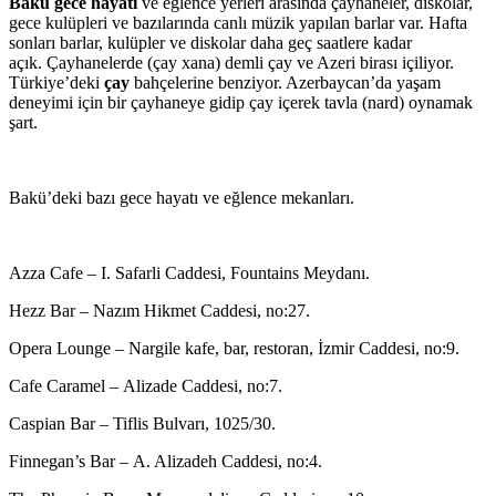
Bakü gece hayatı
ve eğlence yerleri arasında çayhaneler, diskolar,
gece kulüpleri ve bazılarında canlı müzik yapılan barlar var. Hafta
sonları barlar, kulüpler ve diskolar daha geç saatlere kadar
açık. Çayhanelerde (çay xana) demli çay ve Azeri birası içiliyor.
Türkiye’deki
çay
bahçelerine benziyor. Azerbaycan’da yaşam
deneyimi için bir çayhaneye gidip çay içerek tavla (nard) oynamak
şart.
Bakü’deki bazı gece hayatı ve eğlence mekanları.
Azza Cafe – I. Safarli Caddesi, Fountains Meydanı.
Hezz Bar – Nazım Hikmet Caddesi, no:27.
Opera Lounge – Nargile kafe, bar, restoran, İzmir Caddesi, no:9.
Cafe Caramel –
Alizade Caddesi, no:7.
Caspian Bar –
Tiflis Bulvarı, 1025/30.
Finnegan’s Bar –
A. Alizadeh Caddesi, no:4.