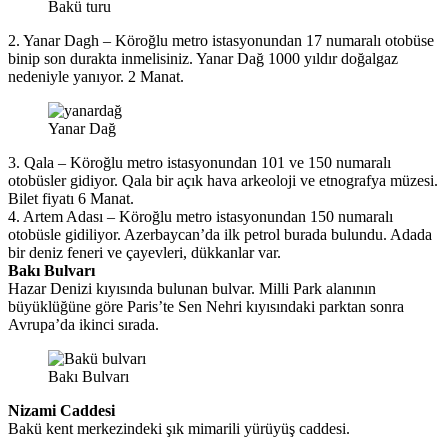
Bakü turu
2. Yanar Dagh – Köroğlu metro istasyonundan 17 numaralı otobüse
binip son durakta inmelisiniz. Yanar Dağ 1000 yıldır doğalgaz
nedeniyle yanıyor. 2 Manat.
Yanar Dağ
3. Qala – Köroğlu metro istasyonundan 101 ve 150 numaralı
otobüsler gidiyor. Qala bir açık hava arkeoloji ve etnografya müzesi.
Bilet fiyatı 6 Manat.
4. Artem Adası – Köroğlu metro istasyonundan 150 numaralı
otobüsle gidiliyor. Azerbaycan’da ilk petrol burada bulundu. Adada
bir deniz feneri ve çayevleri, dükkanlar var.
Bakı Bulvarı
Hazar Denizi kıyısında bulunan bulvar. Milli Park alanının
büyüklüğüne göre Paris’te Sen Nehri kıyısındaki parktan sonra
Avrupa’da ikinci sırada.
Bakı Bulvarı
Nizami Caddesi
Bakü kent merkezindeki şık mimarili yürüyüş caddesi.