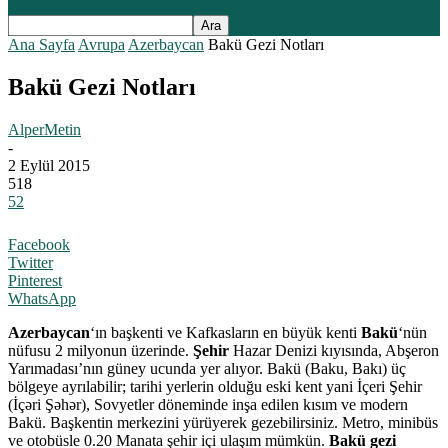
Ana Sayfa
Avrupa
Azerbaycan
Bakü Gezi Notları
Bakü Gezi Notları
AlperMetin
-
2 Eylül 2015
518
52
Facebook
Twitter
Pinterest
WhatsApp
Azerbaycan
‘ın başkenti ve Kafkasların en büyük kenti
Bakü
‘nün
nüfusu 2 milyonun üzerinde.
Şehir
Hazar Denizi kıyısında, Abşeron
Yarımadası’nın güney ucunda yer alıyor. Bakü (Baku, Bakı) üç
bölgeye ayrılabilir; tarihi yerlerin olduğu eski kent yani İçeri Şehir
(İçəri Şəhər), Sovyetler döneminde inşa edilen kısım ve modern
Bakü. Başkentin merkezini yürüyerek gezebilirsiniz. Metro, minibüs
ve otobüsle 0.20 Manata şehir içi ulaşım mümkün.
Bakü gezi