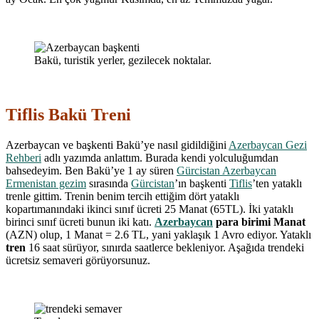
Bakü, turistik yerler, gezilecek noktalar.
Tiflis Bakü Treni
Azerbaycan ve başkenti Bakü’ye nasıl gidildiğini
Azerbaycan Gezi
Rehberi
adlı yazımda anlattım. Burada kendi yolculuğumdan
bahsedeyim. Ben Bakü’ye 1 ay süren
Gürcistan Azerbaycan
Ermenistan gezim
sırasında
Gürcistan
’ın başkenti
Tiflis
’ten yataklı
trenle gittim. Trenin benim tercih ettiğim dört yataklı
kopartımanındaki ikinci sınıf ücreti 25 Manat (65TL). İki yataklı
birinci sınıf ücreti bunun iki katı.
Azerbaycan
para birimi
Manat
(AZN) olup, 1 Manat = 2.6 TL, yani yaklaşık 1 Avro ediyor. Yataklı
tren
16 saat sürüyor, sınırda saatlerce bekleniyor. Aşağıda trendeki
ücretsiz semaveri görüyorsunuz.