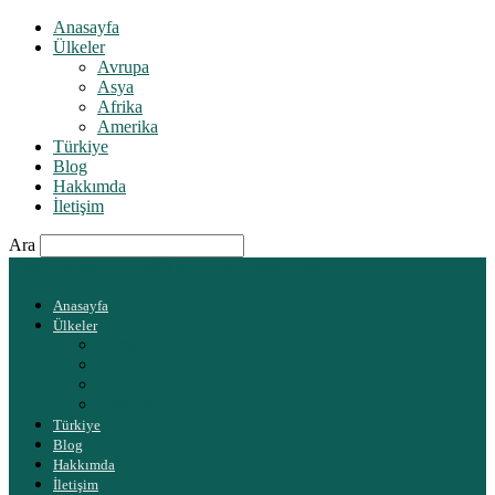
Anasayfa
Ülkeler
Avrupa
Asya
Afrika
Amerika
Türkiye
Blog
Hakkımda
İletişim
Ara
Çelebi Alper Gezi Rehberi | celebialper.com
Anasayfa
Ülkeler
Avrupa
Asya
Afrika
Amerika
Türkiye
Blog
Hakkımda
İletişim