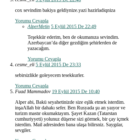
cox sevindim bakiya geldiynize.yazi hazirladiqniza
Yorumu Cevapla
AlperMetin
5 Eylül 2015 De 22:49
Teşekkür ederim, ben de okumanıza sevindim.
Azerbaycan’da diğer gezdiğim şehirlerden de
yazacağım.
Yorumu Cevapla
cesme_eli
5 Eylül 2015 De 23:33
sebirsizlikle goleyecem tesekkurler.
Yorumu Cevapla
Fuad Mammadov
19 Eylül 2015 De 10:40
Alper abi, Bakü seyahetinizde size eşlik etmek isterdim.
inşaAllah bir dahakı sefer. Ben Rusyada şu an yaıyor ve
turizm mastır okumaktayım. Şayet Kazan (Tatarstan
cumhuriyyeti) yolunuz düşerse sizi görmek, bir çay içmek
isterdim. Mail adresinden bana ulaşa bilirsniz. Saygılar,
sevgiler.