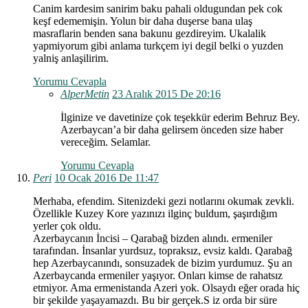
Canim kardesim sanirim baku pahali oldugundan pek cok
keşf edememişin. Yolun bir daha duşerse bana ulaş
masraflarin benden sana bakunu gezdireyim. Ukalalik
yapmiyorum gibi anlama turkçem iyi degil belki o yuzden
yalniş anlaşilirim.
Yorumu Cevapla
AlperMetin
23 Aralık 2015 De 20:16
İlginize ve davetinize çok teşekkür ederim Behruz Bey.
Azerbaycan’a bir daha gelirsem önceden size haber
vereceğim. Selamlar.
Yorumu Cevapla
Peri
10 Ocak 2016 De 11:47
Merhaba, efendim. Sitenizdeki gezi notlarını okumak zevkli.
Özellikle Kuzey Kore yazınızı ilginç buldum, şaşırdığım
yerler çok oldu.
Azerbaycanın İncisi – Qarabağ bizden alındı. ermeniler
tarafından. İnsanlar yurdsuz, topraksız, evsiz kaldı. Qarabağ
hep Azerbaycanındı, sonsuzadek de bizim yurdumuz. Şu an
Azerbaycanda ermeniler yaşıyor. Onları kimse de rahatsız
etmiyor. Ama ermenistanda Azeri yok. Olsaydı eğer orada hiç
bir şekilde yaşayamazdı. Bu bir gerçek.S iz orda bir süre