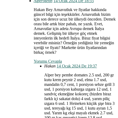
AlperMetin
14 Ocak 2024 De 18:55
Hakan Bey Arnavutluk ve fiyatlar hakkında
güncel bilgi için teşekkürler. Arnavutluk bizim
için son derece ucuz bir ülkeydi önceden. Demek
orası bile artık bize pahalı, ne yazık. Evet,
Arnavutlar için adeta Avrupa demek İtalya
demek. Gelişmiş bir ülkeye göç etmek
isteyenlerin ilk hedefi İtalya. Biraz fiyat bilgisi
verebilir misiniz? Örneğin yediğiniz bir yemeğin
içeriği ve fiyatı? Markette ürün fiyatlarından
birkaç örnek?
Yorumu Cevapla
Hakan
14 Ocak 2024 De 19:37
Alper bey pembe domates 2.5 usd, 200 gr
kutu krem peynir 2 usd, elma 1.7 usd,
mandalin 0,7 cent, 1 porsiyon sebze grill 3
usd, 1 porsiyon kaburga ızgara 12 usd, 1
sandviç ekmeğine kokoreç (bizden biraz
farklı içi sakatat dolu) 4 usd, yarım piliç
ızgara 6 usd. 1 Heineken küçük şişe bira 3
usd, tereyağı kg 15 usd, 1 kutu ayran 1,5
usd. Yarım kg ekşi mayalı ekmek 2.7 usd,
100 gr kas gevşetici krem 12,8 usd