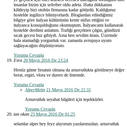
insanlar bizim için seferber oldu adeta. Hatta dükkanını
kilitleyip bizi otobüs firmasına kadar götürdü. Kaldığımız
hostelde ingilizce bilmiyorlardı. Bloglardan edindiğimiz
bilgiye göre italyan kültürünün kente nüfus ettiğini ve
italyanca konuşulduğunu okumuştum. İtalyancamı kullanarak
hostelde derdimi anlattım. Trafiği gerçekten çılgın, gündüzü
sıcak gecesi buz gibiydi. Ama ben sevdim tiranı. Üzerinde
hala atamadığı yorgunluk var. zamanla avrupaya uyum
sağlayacağını düşünüyorum.
Yorumu Cevapla
Esra
20 Mayıs 2016 De 23:24
Henüz gitme fırsatım olmasa da arnavutlukta görülmeye değer
berat, ergiri, vlora ve durres de listemde.
Yorumu Cevapla
AlperMetin
21 Mayıs 2016 De 21:31
Arnavutluk seyahat bilgileri için teşekkürler.
Yorumu Cevapla
tan okan
25 Mayıs 2016 De 01:25
selamlar alper bey feyz alıyorum yazılarınızdan. arnavutluk