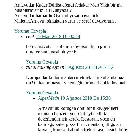
Arnavutlar Kadar Dürüst efendi fedakar Mert Yiğit bir ırk
bulabilirmisiniz Bu Dünyada ?
Arnavutlar barbardır Osmanlıyı satmayan tek
Millettir.Arnavut olmaktan gurur ve şeref duyuyorum .
Yorumu Cevapla
cenk
19 Mart 2018 De 00:44
hem arnavutlar barbardır diyorsun hem gurur
duyuyorsun..nasıl oluyor bu..
Yorumu Cevapla
zühal dalkılıç eşmen
8 Ağustos 2018 De 14:12
Koruganlar kültür mantarı üretmek için kullanılamaz
mı? O kadar masraf ve emeğin ürünleri atıl kalmamalı.
Yorumu Cevapla
AlperMetin
10 Ağustos 2018 De 15:30
Arnavutluk korugan dolu bir ülke, şekilleri
mantara benzetiliyor. Çok iyi dediniz,
değerlendirmek gerek. Restoran, göçmen
barınağı, kafe, pizza fırını, mantar çiftliği, arı
kovanı, kumsal kabini, çiçek serası, hostel, büfe