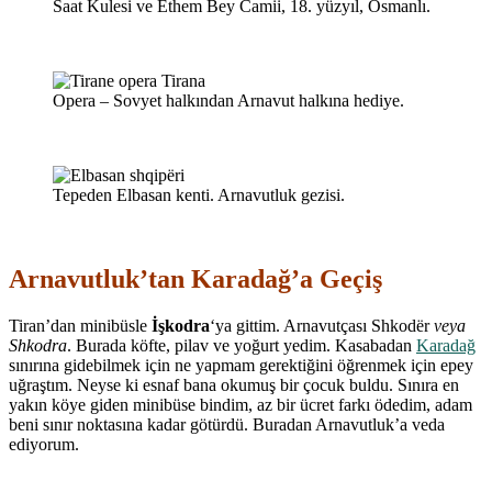
Saat Kulesi ve Ethem Bey Camii, 18. yüzyıl, Osmanlı.
Opera – Sovyet halkından Arnavut halkına hediye.
Tepeden Elbasan kenti. Arnavutluk gezisi.
Arnavutluk’tan Karadağ’a Geçiş
Tiran’dan minibüsle
İşkodra
‘ya gittim. Arnavutçası Shkodër
veya
Shkodra
. Burada köfte, pilav ve yoğurt yedim. Kasabadan
Karadağ
sınırına gidebilmek için ne yapmam gerektiğini öğrenmek için epey
uğraştım. Neyse ki esnaf bana okumuş bir çocuk buldu. Sınıra en
yakın köye giden minibüse bindim, az bir ücret farkı ödedim, adam
beni sınır noktasına kadar götürdü. Buradan Arnavutluk’a veda
ediyorum.