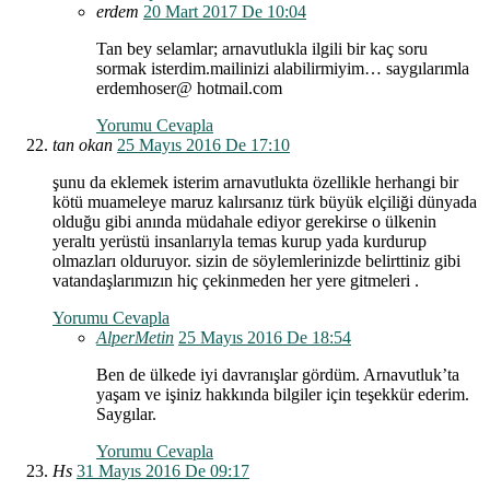
erdem
20 Mart 2017 De 10:04
Tan bey selamlar; arnavutlukla ilgili bir kaç soru
sormak isterdim.mailinizi alabilirmiyim… saygılarımla
erdemhoser@ hotmail.com
Yorumu Cevapla
tan okan
25 Mayıs 2016 De 17:10
şunu da eklemek isterim arnavutlukta özellikle herhangi bir
kötü muameleye maruz kalırsanız türk büyük elçiliği dünyada
olduğu gibi anında müdahale ediyor gerekirse o ülkenin
yeraltı yerüstü insanlarıyla temas kurup yada kurdurup
olmazları olduruyor. sizin de söylemlerinizde belirttiniz gibi
vatandaşlarımızın hiç çekinmeden her yere gitmeleri .
Yorumu Cevapla
AlperMetin
25 Mayıs 2016 De 18:54
Ben de ülkede iyi davranışlar gördüm. Arnavutluk’ta
yaşam ve işiniz hakkında bilgiler için teşekkür ederim.
Saygılar.
Yorumu Cevapla
Hs
31 Mayıs 2016 De 09:17