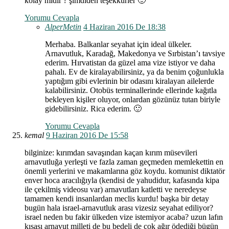
kolay mıdır ? şimdiden teşekkürler 🙂
Yorumu Cevapla
AlperMetin
4 Haziran 2016 De 18:38
Merhaba. Balkanlar seyahat için ideal ülkeler.
Arnavutluk, Karadağ, Makedonya ve Sırbistan’ı tavsiye
ederim. Hırvatistan da güzel ama vize istiyor ve daha
pahalı. Ev de kiralayabilirsiniz, ya da benim çoğunlukla
yaptığım gibi evlerinin bir odasını kiralayan ailelerde
kalabilirsiniz. Otobüs terminallerinde ellerinde kağıtla
bekleyen kişiler oluyor, onlardan gözünüz tutan biriyle
gidebilirsiniz. Rica ederim. 🙂
Yorumu Cevapla
kemal
9 Haziran 2016 De 15:58
bilginize: kırımdan savaşından kaçan kırım müsevileri
arnavutluğa yerleşti ve fazla zaman geçmeden memlekettin en
önemli yerlerini ve makamlarına göz koydu. komunist diktatör
enver hoca aracılığıyla (kendisi de yahudidur, kafasında kipa
ile çekilmiş videosu var) arnavutları katletti ve neredeyse
tamamen kendi insanlardan meclis kurdu! başka bir detay
bugün hala israel-arnavutluk arası vizesiz seyahat ediliyor?
israel neden bu fakir ülkeden vize istemiyor acaba? uzun lafın
kısası arnavut milleti de bu bedeli de çok ağır ödediği bügün