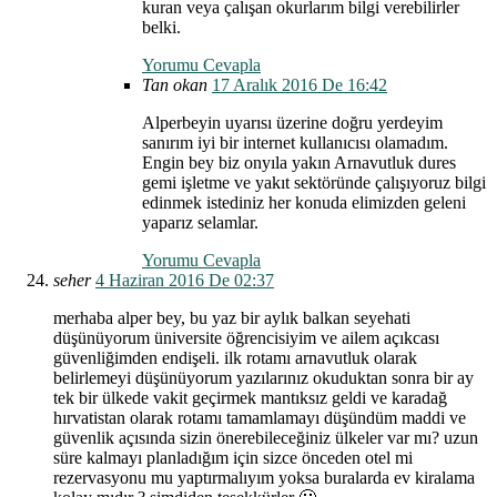
kuran veya çalışan okurlarım bilgi verebilirler
belki.
Yorumu Cevapla
Tan okan
17 Aralık 2016 De 16:42
Alperbeyin uyarısı üzerine doğru yerdeyim
sanırım iyi bir internet kullanıcısı olamadım.
Engin bey biz onyıla yakın Arnavutluk dures
gemi işletme ve yakıt sektöründe çalışıyoruz bilgi
edinmek istediniz her konuda elimizden geleni
yaparız selamlar.
Yorumu Cevapla
seher
4 Haziran 2016 De 02:37
merhaba alper bey, bu yaz bir aylık balkan seyehati
düşünüyorum üniversite öğrencisiyim ve ailem açıkcası
güvenliğimden endişeli. ilk rotamı arnavutluk olarak
belirlemeyi düşünüyorum yazılarınız okuduktan sonra bir ay
tek bir ülkede vakit geçirmek mantıksız geldi ve karadağ
hırvatistan olarak rotamı tamamlamayı düşündüm maddi ve
güvenlik açısında sizin önerebileceğiniz ülkeler var mı? uzun
süre kalmayı planladığım için sizce önceden otel mi
rezervasyonu mu yaptırmalıyım yoksa buralarda ev kiralama