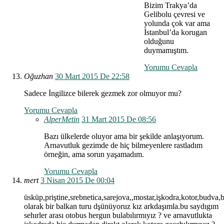
Bizim Trakya’da
Gelibolu çevresi ve
yolunda çok var ama
İstanbul’da korugan
olduğunu
duymamıştım.
Yorumu Cevapla
Oğuzhan
30 Mart 2015 De 22:58
Sadece İngilizce bilerek gezmek zor olmuyor mu?
Yorumu Cevapla
AlperMetin
31 Mart 2015 De 08:56
Bazı ülkelerde oluyor ama bir şekilde anlaşıyorum.
Arnavutluk gezimde de hiç bilmeyenlere rastladım
örneğin, ama sorun yaşamadım.
Yorumu Cevapla
mert
3 Nisan 2015 De 00:04
üsküp,priştine,srebnetica,sarejova,,mostar,işkodra,kotor,budva,b
olarak bir balkan turu dşünüyoruz kız arkdaşımla.bu saydıgım
sehırler arası otobus hergun bulabılırmıyız ? ve arnavutlukta