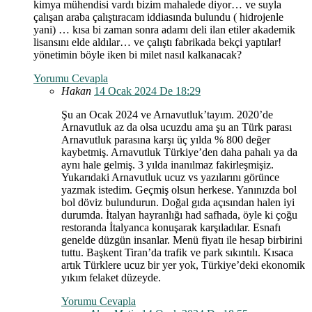
kimya mühendisi vardı bizim mahalede diyor… ve suyla
çalışan araba çalıştıracam iddiasında bulundu ( hidrojenle
yani) … kısa bi zaman sonra adamı deli ilan etiler akademik
lisansını elde aldılar… ve çalıştı fabrikada bekçi yaptılar!
yönetimin böyle iken bi milet nasıl kalkanacak?
Yorumu Cevapla
Hakan
14 Ocak 2024 De 18:29
Şu an Ocak 2024 ve Arnavutluk’tayım. 2020’de
Arnavutluk az da olsa ucuzdu ama şu an Türk parası
Arnavutluk parasına karşı üç yılda % 800 değer
kaybetmiş. Arnavutluk Türkiye’den daha pahalı ya da
aynı hale gelmiş. 3 yılda inanılmaz fakirleşmişiz.
Yukarıdaki Arnavutluk ucuz vs yazılarını görünce
yazmak istedim. Geçmiş olsun herkese. Yanınızda bol
bol döviz bulundurun. Doğal gıda açısından halen iyi
durumda. İtalyan hayranlığı had safhada, öyle ki çoğu
restoranda İtalyanca konuşarak karşıladılar. Esnafı
genelde düzgün insanlar. Menü fiyatı ile hesap birbirini
tuttu. Başkent Tiran’da trafik ve park sıkıntılı. Kısaca
artık Türklere ucuz bir yer yok, Türkiye’deki ekonomik
yıkım felaket düzeyde.
Yorumu Cevapla