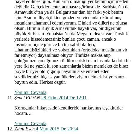
riayet edilmesi gibi. Bunların olmadığı yer benim için medeni
değildir. Gerçekler acıtır, acımasız görünse de. Sırbistan’ın da
Arnavutluk’tan ya da Bulgaristan’dan bir farkı yok benim
için. Aşırı milliyetçilikten gözleri ve vicdanları kör olmuş
insanlara tahammül edemiyorum. Dinleri ve dilleri ne olursa
olsun. Birinin Büyük Arnavutluk hayali var, bir diğerinin
büyük Sırbistan. Yunaistan’ın da Megalo Idea’sı var. Tursitik
yerlerde hissedemezsiniz bunları çocu zaman, ancak o
insanların içine girince bu tür sabit fikirleri,
tahammülsüzlükleri ve yobazlıkları (ortodoks, müslüman vb
far etmiyor) dayanılmaz oluyor. Trafikte makas atıp
çoluğunuzu çocuğunuzu öldürme riski olan insanlarla dolu bir
yere (ki ne yazık ki son zamanlarda bizim memleket de biraz
böyle bir yer oldu) gidip hayatını size emanet eden
sevdiklerinizi hiçe sayan ülkeleri ziyaret etmek istiyorsanız,
buyrun edin. Herkes özgür.
Yorumu Cevapla
Şenel FİDAN
28 Ekim 2014 De 12:11
Koruganlar hikayeside kendileride harikaymış teşekkürler
hocam…
Yorumu Cevapla
Zihni Esen
4 Mart 2015 De 20:34