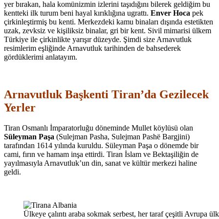
yer bırakan, hala komünizmin izlerini taşıdığını bilerek geldiğim bu
kentteki ilk turum beni hayal kırıklığına ugrattı.
Enver Hoca
pek
çirkinleştirmiş bu kenti. Merkezdeki kamu binaları dışında estetikten
uzak, zevksiz ve kişiliksiz binalar, gri bir kent. Sivil mimarisi ülkem
Türkiye ile çirkinlikte yarışır düzeyde. Şimdi size Arnavutluk
resimlerim eşliğinde Arnavutluk tarihinden de bahsederek
gördüklerimi anlatayım.
Arnavutluk Başkenti Tiran’da Gezilecek
Yerler
Tiran Osmanlı İmparatorluğu döneminde Mullet köylüsü olan
Süleyman Paşa
(Sulejman Pasha, Sulejman Pashë Bargjini)
tarafından 1614 yılında kuruldu. Süleyman Paşa o dönemde bir
cami, fırın ve hamam inşa ettirdi. Tiran İslam ve Bektaşiliğin de
yayılmasıyla Arnavutluk’un din, sanat ve kültür merkezi haline
geldi.
Ülkeye çalıntı araba sokmak serbest, her taraf çeşitli Avrupa ül