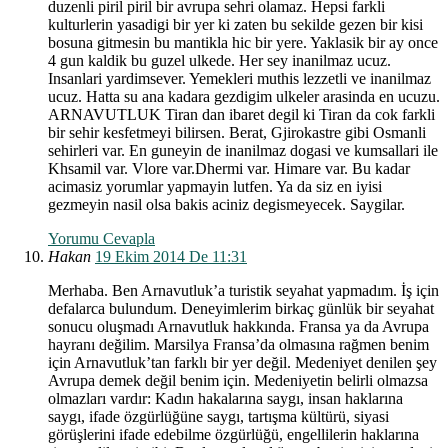
duzenli piril piril bir avrupa sehri olamaz. Hepsi farkli
kulturlerin yasadigi bir yer ki zaten bu sekilde gezen bir kisi
bosuna gitmesin bu mantikla hic bir yere. Yaklasik bir ay once
4 gun kaldik bu guzel ulkede. Her sey inanilmaz ucuz.
Insanlari yardimsever. Yemekleri muthis lezzetli ve inanilmaz
ucuz. Hatta su ana kadara gezdigim ulkeler arasinda en ucuzu.
ARNAVUTLUK Tiran dan ibaret degil ki Tiran da cok farkli
bir sehir kesfetmeyi bilirsen. Berat, Gjirokastre gibi Osmanli
sehirleri var. En guneyin de inanilmaz dogasi ve kumsallari ile
Khsamil var. Vlore var.Dhermi var. Himare var. Bu kadar
acimasiz yorumlar yapmayin lutfen. Ya da siz en iyisi
gezmeyin nasil olsa bakis aciniz degismeyecek. Saygilar.
Yorumu Cevapla
Hakan
19 Ekim 2014 De 11:31
Merhaba. Ben Arnavutluk’a turistik seyahat yapmadım. İş için
defalarca bulundum. Deneyimlerim birkaç günlük bir seyahat
sonucu oluşmadı Arnavutluk hakkında. Fransa ya da Avrupa
hayranı değilim. Marsilya Fransa’da olmasına rağmen benim
için Arnavutluk’tan farklı bir yer değil. Medeniyet denilen şey
Avrupa demek değil benim için. Medeniyetin belirli olmazsa
olmazları vardır: Kadın hakalarına saygı, insan haklarına
saygı, ifade özgürlüğüne saygı, tartışma kültürü, siyasi
görüşlerini ifade edebilme özgürlüğü, engellilerin haklarına