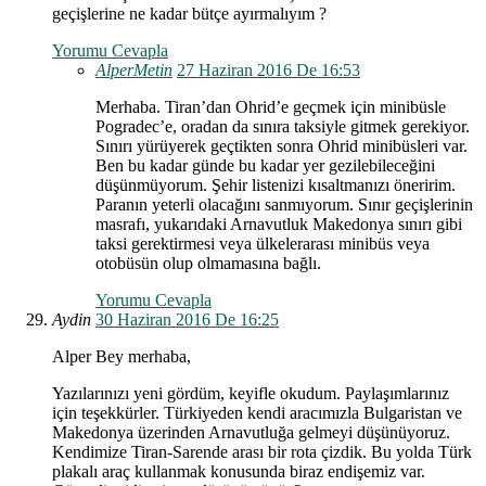
geçişlerine ne kadar bütçe ayırmalıyım ?
Yorumu Cevapla
AlperMetin
27 Haziran 2016 De 16:53
Merhaba. Tiran’dan Ohrid’e geçmek için minibüsle
Pogradec’e, oradan da sınıra taksiyle gitmek gerekiyor.
Sınırı yürüyerek geçtikten sonra Ohrid minibüsleri var.
Ben bu kadar günde bu kadar yer gezilebileceğini
düşünmüyorum. Şehir listenizi kısaltmanızı öneririm.
Paranın yeterli olacağını sanmıyorum. Sınır geçişlerinin
masrafı, yukarıdaki Arnavutluk Makedonya sınırı gibi
taksi gerektirmesi veya ülkelerarası minibüs veya
otobüsün olup olmamasına bağlı.
Yorumu Cevapla
Aydin
30 Haziran 2016 De 16:25
Alper Bey merhaba,
Yazılarınızı yeni gördüm, keyifle okudum. Paylaşımlarınız
için teşekkürler. Türkiyeden kendi aracımızla Bulgaristan ve
Makedonya üzerinden Arnavutluğa gelmeyi düşünüyoruz.
Kendimize Tiran-Sarende arası bir rota çizdik. Bu yolda Türk
plakalı araç kullanmak konusunda biraz endişemiz var.