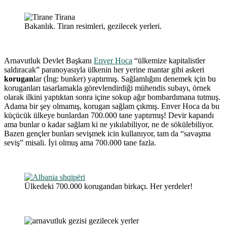
Bakanlık. Tiran resimleri, gezilecek yerleri.
Arnavutluk Devlet Başkanı
Enver Hoca
“ülkemize kapitalistler
saldıracak” paranoyasıyla ülkenin her yerine mantar gibi askeri
korugan
lar (İng: bunker) yaptırmış. Sağlamlığını denemek için bu
koruganları tasarlamakla görevlendirdiği mühendis subayı, örnek
olarak ilkini yaptıktan sonra içine sokup ağır bombardımana tutmuş.
Adama bir şey olmamış, korugan sağlam çıkmış. Enver Hoca da bu
küçücük ülkeye bunlardan 700.000 tane yaptırmış! Devir kapandı
ama bunlar o kadar sağlam ki ne yıkılabiliyor, ne de sökülebiliyor.
Bazen gençler bunları sevişmek icin kullanıyor, tam da “savaşma
seviş” misali. İyi olmuş ama 700.000 tane fazla.
Ülkedeki 700.000 korugandan birkaçı. Her yerdeler!