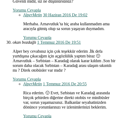
Güvenli midir, siz ne düşünürsünüz?
Yorumu Cevapla
AlperMetin
30 Haziran 2016 De 19:02
Merhaba. Arnavutluk’ta hiç araba kullanmadım ama
aracıyla gitmiş olup sa sorun yaşayan duymadım.
Yorumu Cevapla
okan bozdağlı
1 Temmuz 2016 De 19:51
Alper bey cevabınız için çok teşekkür ederim .İlk defa
yurtdışına çıkacağım için açgözlülük yaptım biraz 🙂
Arnavutluk – Sırbistan – Karadağ olarak karar kıldım .Son bir
sorum daha olacak Sırbistan – Karadağ arası ulaşım sıkıntılı
mı ? Direk otobüsler var mıdır ?
Yorumu Cevapla
AlperMetin
1 Temmuz 2016 De 20:55
Rica ederim. 🙂 Evet, Sırbistan ve Karadağ arasında
birçok şehirden diğerine direkt otobüs ve minibüsler
var, sorun yaşamazsınız. Balkanlar seyahatinizden
dönünce yorumlarınızı ve izlenimlerinizi beklerim.
Yorumu Cevapla