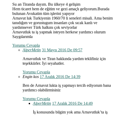
Su an Tiranda dayım. Bu ülkeye 4 gelişim
Hem ticaret hem de eğitim ve gezi amaçlı geliyorum.Burada
bulunan Avukatim tüm işlerini yapıyor
Arnavut luk Turkiyenin 1960/70 li seneleri misali. Ama benim
tanıdığım ve gorustugum insanları çok sıcak kanlı ve
yardımsever Türk halkını çok seviyorlar
Arnavutluk ta iş yapmak isteyen herkese yardımcı olurum
Saygılarımla
Yorumu Cevapla
AlperMetin
31 Mayıs 2016 De 09:57
Arnavutluk ve Tiran hakkında yardım teklifiniz için
teşekkürler. İyi seyahatler.
Yorumu Cevapla
Engin kos
17 Aralık 2016 De 14:39
Ben de Arnavut lukta iş yapmayı tercih ediyorum bana
yardımcı olabilirmisiniz
Yorumu Cevapla
AlperMetin
17 Aralık 2016 De 14:49
İş konusunda bilgim yok ama Arnavutluk’ta iş