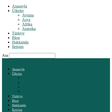
Anasayfa
Ülkeler
Avrupa
Asya
Afrika
Amerika
Türkiye
Blog
Hakkımda
İletişim
Ara
Çelebi Alper Gezi Rehberi | celebialper.com
Anasayfa
Ülkeler
Avrupa
Asya
Afrika
Amerika
Türkiye
Blog
Hakkımda
İletişim