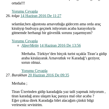
ortada!!!
Yorumu Cevapla
tolga
14 Haziran 2016 De 11:27
selamlar,ben ağustosta arnavutluğa gidecem ama orda araç
kiralıyıp budvaya geçmek istiyorum acaba karayoluyla
gitmemde herhangi bir güvenlik sorunu yaşarmıyım?
Yorumu Cevapla
AlperMetin
14 Haziran 2016 De 13:56
Merhaba. Türkiye’den birçok turist uçakla Tiran’a gidip
araba kiralayarak Arnavutluk ve Karadağ’ı geziyor,
sorun olmaz.
Yorumu Cevapla
Burakhan
20 Haziran 2016 De 09:35
Merhaba ;
Tiran Üzerinden gidip karadağda yaz taili yapmak istiyorum ,
tiran karadağ arası ulaşım kaç paraya mal olur acaba ?
Eğer çoksa direk Karadağa bilet alacağım çünkü bilgi
verirseniz sevinirim.