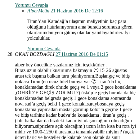
Yorumu Cevapla
AlperMetin
21 Haziran 2016 De 12:16
Tiran’dan Karadağ’a ulaşımın maliyetinin kaç para
olduğunu hatırlamıyorum ama burada sorunuzu gören
okurlarımdan yeni gitmiş olanlar yanıtlayabilirler. İyi
yolculuklar.
Yorumu Cevapla
OKAN BOZDAĞLI
27 Haziran 2016 De 01:15
alper bey öncelikle yazılarınız için teşekkürler .
Biraz uzun olabilir kusuruma bakmayın 🙂 15-26 ağustos
arası tek başıma balkan turu planlıyorum.Başlangıç ve bitiş
noktası Tiran (en ucuz bilet buraya var 🙂 Tiran’da hiç
konaklamadan direk ohride geçiş ve 1 veya 2 gece konaklama
,(OHRİD’E GEÇİŞ ZOR MU ?) üsküp’e geçiş burada da hiç
konaklamadan belgrada geçiş 1 gece konaklama sonrasında
novi sad’a geçiş belki 1 gece konakl.saraybosnaya geçiş
konaklama yapmadan mostar görülüp kotor’a geçme 1 gece
ve bitiş tarihine kadar budva’da konaklama , tiran’a geçiş .
(tabi balkanlar da bizdeki kadar iyi ulaşım ağının olmadığını
biliyorum.süprizlere açık olacağım ) uzun lafın kısa bu rota iyi
midir ve 1000-1250 tl arasında tamamlayabilir miyim ? (uçak
ücreti hariç ve hosteller de kalarak )son olarak da sınır