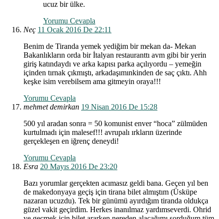
ucuz bir ülke.
Yorumu Cevapla
Neç
11 Ocak 2016 De 22:11
Benim de Tiranda yemek yediğim bir mekan da- Mekan
Bakanlıkların orda bir İtalyan restauranttı avm gibi bir yerin
giriş katındaydı ve arka kapısı parka açılıyordu – yemeğin
içinden tırnak çıkmıştı, arkadaşımınkinden de saç çıktı. Ahh
keşke isim verebilsem ama gitmeyin oraya!!!
Yorumu Cevapla
mehmet demirkan
19 Nisan 2016 De 15:28
500 yıl aradan sonra = 50 komunist enver “hoca” zülmüden
kurtulmadı için malesef!!! avrupalı ırkların üzerinde
gerçekleşen en iğrenç deneydi!
Yorumu Cevapla
Esra
20 Mayıs 2016 De 23:20
Bazı yorumlar gerçekten acımasız geldi bana. Geçen yıl ben
de makedonyaya geçiş için tirana bilet almıştım (Üsküpe
nazaran ucuzdu). Tek bir günümü ayırdığım tiranda oldukça
güzel vakit geçirdim. Herkes inanılmaz yardımseverdi. Ohrid
ye geçmek için bilet ararken nereden alacağımı sorduğum tüm