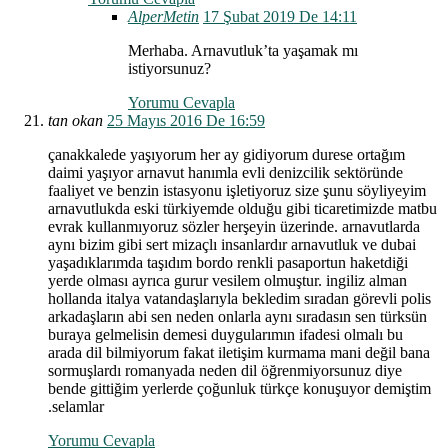
AlperMetin
17 Şubat 2019 De 14:11
Merhaba. Arnavutluk’ta yaşamak mı
istiyorsunuz?
Yorumu Cevapla
tan okan
25 Mayıs 2016 De 16:59
çanakkalede yaşıyorum her ay gidiyorum durese ortağım
daimi yaşıyor arnavut hanımla evli denizcilik sektöründe
faaliyet ve benzin istasyonu işletiyoruz size şunu söyliyeyim
arnavutlukda eski türkiyemde olduğu gibi ticaretimizde matbu
evrak kullanmıyoruz sözler herşeyin üzerinde. arnavutlarda
aynı bizim gibi sert mizaçlı insanlardır arnavutluk ve dubai
yaşadıklarımda taşıdım bordo renkli pasaportun haketdiği
yerde olması ayrıca gurur vesilem olmuştur. ingiliz alman
hollanda italya vatandaşlarıyla bekledim sıradan görevli polis
arkadaşların abi sen neden onlarla aynı sıradasın sen türksün
buraya gelmelisin demesi duygularımın ifadesi olmalı bu
arada dil bilmiyorum fakat iletişim kurmama mani değil bana
sormuşlardı romanyada neden dil öğrenmiyorsunuz diye
bende gittiğim yerlerde çoğunluk türkçe konuşuyor demiştim
.selamlar
Yorumu Cevapla