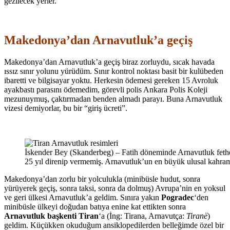
gezilecek yerler.
Makedonya’dan Arnavutluk’a geçiş
Makedonya’dan Arnavutluk’a geçiş biraz zorluydu, sıcak havada
ıssız sınır yolunu yürüdüm. Sınır kontrol noktası basit bir kulübeden
ibaretti ve bilgisayar yoktu. Herkesin ödemesi gereken 15 Avroluk
ayakbastı parasını ödemedim, görevli polis Ankara Polis Koleji
mezunuymuş, çaktırmadan benden almadı parayı. Buna Arnavutluk
vizesi demiyorlar, bu bir “giriş ücreti”.
İskender Bey (Skanderbeg) – Fatih döneminde Arnavutluk fethe
25 yıl direnip vermemiş. Arnavutluk’un en büyük ulusal kahra
Makedonya’dan zorlu bir yolculukla (minibüsle hudut, sonra
yürüyerek geçiş, sonra taksi, sonra da dolmuş) Avrupa’nin en yoksul
ve geri ülkesi Arnavutluk’a geldim. Sınıra yakın
Pogradec
‘den
minibüsle ülkeyi doğudan batıya enine kat ettikten sonra
Arnavutluk başkenti Tiran
‘a (İng: Tirana, Arnavutça:
Tiranë
)
geldim. Küçükken okuduğum ansiklopedilerden belleğimde özel bir