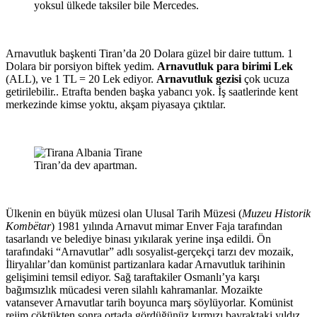
yoksul ülkede taksiler bile Mercedes.
Arnavutluk başkenti Tiran’da 20 Dolara güzel bir daire tuttum. 1
Dolara bir porsiyon biftek yedim.
Arnavutluk para birimi Lek
(ALL), ve 1 TL = 20 Lek ediyor.
Arnavutluk gezisi
çok ucuza
getirilebilir.. Etrafta benden başka yabancı yok. İş saatlerinde kent
merkezinde kimse yoktu, akşam piyasaya çıktılar.
Tiran’da dev apartman.
Ülkenin en büyük müzesi olan Ulusal Tarih Müzesi (
Muzeu Historik
Kombëtar
) 1981 yılında Arnavut mimar Enver Faja tarafından
tasarlandı ve belediye binası yıkılarak yerine inşa edildi. Ön
tarafındaki “Arnavutlar” adlı sosyalist-gerçekçi tarzı dev mozaik,
İliryalılar’dan komünist partizanlara kadar Arnavutluk tarihinin
gelişimini temsil ediyor. Sağ taraftakiler Osmanlı’ya karşı
bağımsızlık mücadesi veren silahlı kahramanlar. Mozaikte
vatansever Arnavutlar tarih boyunca marş söylüyorlar. Komünist
rejim çöktükten sonra ortada gördüğünüz kırmızı bayraktaki yıldız