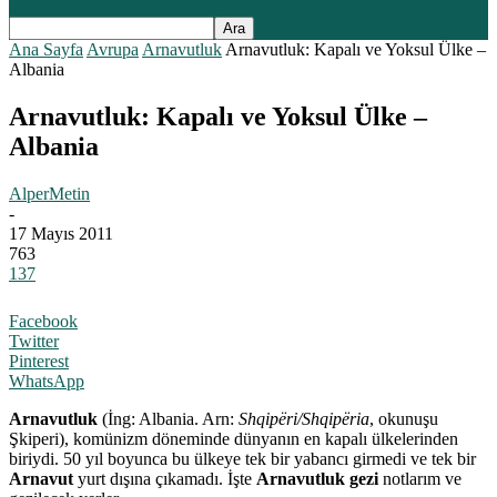
Ana Sayfa
Avrupa
Arnavutluk
Arnavutluk: Kapalı ve Yoksul Ülke –
Albania
Arnavutluk: Kapalı ve Yoksul Ülke –
Albania
AlperMetin
-
17 Mayıs 2011
763
137
Facebook
Twitter
Pinterest
WhatsApp
Arnavutluk
(İng: Albania. Arn:
Shqipëri/Shqipëria
, okunuşu
Şkiperi), komünizm döneminde dünyanın en kapalı ülkelerinden
biriydi. 50 yıl boyunca bu ülkeye tek bir yabancı girmedi ve tek bir
Arnavut
yurt dışına çıkamadı. İşte
Arnavutluk gezi
notlarım ve