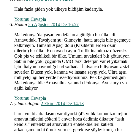
Hala fazla giden yok ülkeye bildiğim kadarıyla.
Yorumu Cevapla
Hakan
25 Ağustos 2014 De 16:57
Makedonya’da yaşarken defalarca gittiğim bir ülke idi
Arnavutluk. Tavsiyem şu: Gitmeyin; hatta araçla bile geçmeye
kalkmayın. Tamamı Apaçi dolu (Kızılderililerden özür
dilerim) bir ülke. Kosova da aynı. Trafik inanılmaz düzensiz.
Çok pis ve tehlikeli bir ülke. Umumi tuvaletleri b.k götürüyor.
Sabun bile yok; çoğunda OMO tarzı deterjan var el yıkamak
için. İtalyan hayranlığı had safhada. İtalyanca biliyorsanız sizi
severler. Düzen yok, kanuna ve insana saygı yok. Ultra aşırı
milliyetçiliği her yerde hissediyorsunuz. Pek beğenmediğim
Makedonya bile Arnavutluk yanında Polonya, Avusturya vb
agibi kalıyor.
Yorumu Cevapla
yılmaz doğan
2 Ekim 2014 De 14:13
harnavut bi arkadaşım var diyorki (45 yıllık komunizm rejim
arnavut miletini çökerti!) enver hoca dedimiz diktator “asılı
kendisi” entelektuel arnavutları entelektüelleri katletti!
arkadaşımdan bi örnek vermek gerekirse şöyle: komşu bir