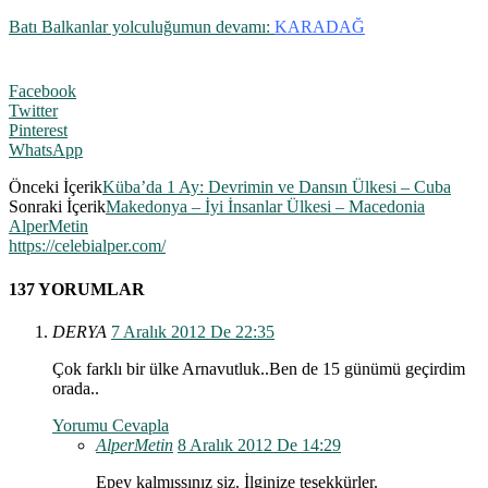
Batı Balkanlar yolculuğumun devamı:
KARADAĞ
Facebook
Twitter
Pinterest
WhatsApp
Önceki İçerik
Küba’da 1 Ay: Devrimin ve Dansın Ülkesi – Cuba
Sonraki İçerik
Makedonya – İyi İnsanlar Ülkesi – Macedonia
AlperMetin
https://celebialper.com/
137 YORUMLAR
DERYA
7 Aralık 2012 De 22:35
Çok farklı bir ülke Arnavutluk..Ben de 15 günümü geçirdim
orada..
Yorumu Cevapla
AlperMetin
8 Aralık 2012 De 14:29
Epey kalmışsınız siz. İlginize teşekkürler.