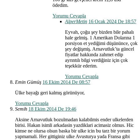
ödedim.
Yorumu Cevapla
AlperMetin
16 Ocak 2024 De 18:57
Eyvah, çoğu şey bizden bile pahalı
hale gelmiş. 1 Amerikan Dolarına 1
porsiyon et yediğimi düşününce, çok
şey değişmiş. Arnavutluk’ta güncel
fiyatlar hakkında zahmet edip
ayrıntılı bilgi verdiğiniz için çok
teşekkür ederim.
Yorumu Cevapla
Emin Gümüş
16 Ekim 2014 De 08:57
Ülke bayağı geri kalmış görünüyor,
Yorumu Cevapla
Semih
18 Ekim 2014 De 19:46
Aksine Arnavutluk bozulmadan kalabilmis ender ulkelerden
birisi. Hakan isimli arkadasin yazdiklari acimasiz olmus. Hic
kimse ne olursa olsun baska bir ulke icin bu tarz bir yorum
yapmamali. Her gittiginiz ulke Avusturya yada Fransa gibi