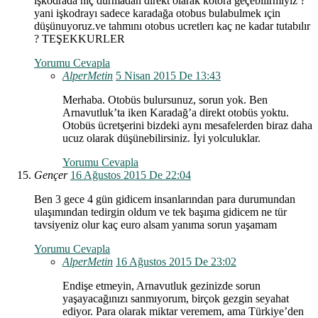
işkodrada hiç durmadan direkt olarak kotora geçebılırmıyız ?
yani işkodrayı sadece karadağa otobus bulabulmek ıçin
düşünuyoruz.ve tahmını otobus ucretlerı kaç ne kadar tutabılır
? TEŞEKKURLER
Yorumu Cevapla
AlperMetin
5 Nisan 2015 De 13:43
Merhaba. Otobüs bulursunuz, sorun yok. Ben
Arnavutluk’ta iken Karadağ’a direkt otobüs yoktu.
Otobüs ücretşerini bizdeki aynı mesafelerden biraz daha
ucuz olarak düşünebilirsiniz. İyi yolculuklar.
Yorumu Cevapla
Gençer
16 Ağustos 2015 De 22:04
Ben 3 gece 4 gün gidicem insanlarından para durumundan
ulaşımından tedirgin oldum ve tek başıma gidicem ne tür
tavsiyeniz olur kaç euro alsam yanıma sorun yaşamam
Yorumu Cevapla
AlperMetin
16 Ağustos 2015 De 23:02
Endişe etmeyin, Arnavutluk gezinizde sorun
yaşayacağınızı sanmıyorum, birçok gezgin seyahat
ediyor. Para olarak miktar veremem, ama Türkiye’den