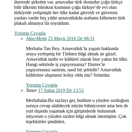
durresde şirketim var. arnavutlar türk dostudur çoğu türkçe
bilir ülkenin bürokrat kısmının çoğu türkiye’de evi olan
türkiyede yetişmiştir her ülke kadar güvenli ve güvensiz
yanları vardır beş yıldır arnavutlukda arabamı kitlemem türk
plakalı almanya’da soyuldum.
Yorumu Cevapla
AlperMetin
25 Mayıs 2016 De 08:31
Merhaba Tan Bey. Arnavutluk’ta yaşam hakkında
oraya yerleşmiş bir Türkten bilgi almak ne güzel.
Arnavutluk tarihi ve kültürel olarak bize yakın bir ülke.
Hangi sektörde iş yapıyorsunuz? Durres’te
yaşıyorsunuz sanırım, nasıl bir şehirdir? Arnavutluk
kültürüne alışmanız kolay oldu mu? Selamlar.
Yorumu Cevapla
Taner
17 Şubat 2019 De 13:53
Merhabalar.Bu sayfayı geç buldum o yüzden sorduğum
soruya cevap alabilecek miyim bilmiyorum ama ben de
yurt dışında yaşamak için girişimlerde bulunmak
istiyorum o yüzden sizden bilgi almak istemiştim. Çok
teşekkürler şimdiden.
Yorumu Cevapla